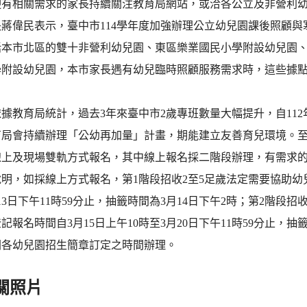
迎有相關需求的家長持續關注教育局網站，或洽各公立及非營利
蔣偉民表示，臺中市114學年度加強辦理公立幼兒園課後照顧與
括本市北區的雙十非營利幼兒園、東區樂業國民小學附設幼兒園
學附設幼兒園，本市家長遇有幼兒臨時照顧服務需求時，這些據
。
據教育局統計，過去3年來臺中市2歲專班數量大幅提升，自112年至
局會持續辦理「公幼再加量」計畫，期能建立友善育兒環境。至於
線上及現場雙軌方式報名，其中線上報名採二階段辦理，有需求
明，如採線上方式報名，第1階段招收2至5足歲法定需要協助幼兒
13日下午11時59分止，抽籤時間為3月14日下午2時；第2階段
記報名時間自3月15日上午10時至3月20日下午11時59分止，
閱各幼兒園招生簡章訂定之時間辦理。
關照片