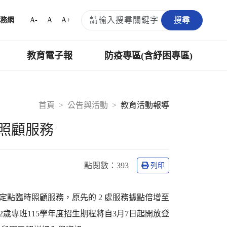
搜尋
A-
A
A+
務網
教育電子報
防疫專區(含紓困專區)
首頁
公告與活動
教育活動報導
照顧服務
點閱數：
393
列印
定點臨時照顧服務，原先的 2 處服務據點倍增至
2歲專班115學年度招生期程將自3月7日起開放登