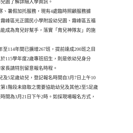
幼兒園了解詳細入學資訊。
寒、暑假加托服務，現有4處臨時照顧服務據
、霧峰區光正國民小學附設幼兒園、霧峰區五福
點能成為育兒好幫手，落實「育兒神隊友」的施
114年間已擴增267班，提前達成200班之目
115學年度2歲專班招生，則是依幼兒身分
的家長請特別留意報名時程。
及5足歲幼兒，登記報名時間自3月7日上午10
招收第1階段未錄取之需要協助幼兒及其他2至5足歲
抽籤時間為3月21日下午2時。如採現場報名方式，