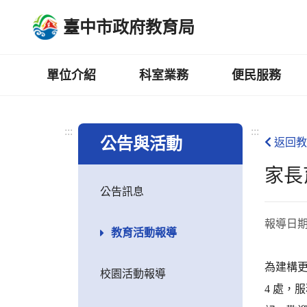
跳
臺中市政府教育局
到
主
要
內
單位介紹
科室業務
便民服務
容
區
:::
:::
公告與活動
返回教
家長
公告訊息
報導日
教育活動報導
為建構更
校園活動報導
4 處，