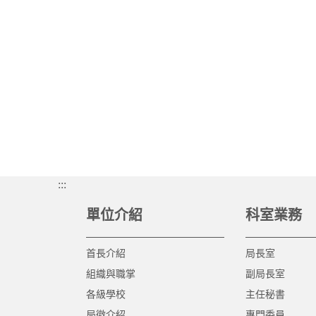
:::
單位介紹
科室業務
首長介紹
局長室
組織與職掌
副局長室
各級學校
主任秘書
局徽介紹
專門委員