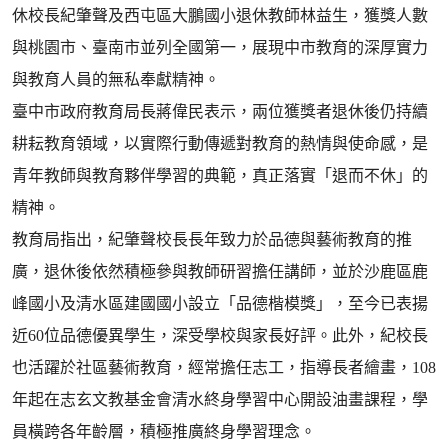
休校長紀肇聲及西屯區大鵬國小退休教師林益生，獲獎人數
與桃園市、臺南市並列全國第一，展現中市教育的深厚實力
與教育人員的無私奉獻精神。
臺中市政府教育局長蔣偉民表示，兩位獲獎者退休後仍持續
耕耘教育領域，以實際行動傳遞對教育的熱情與使命感，是
青年教師與教育夥伴學習的典範，真正落實「退而不休」的
精神。
教育局指出，紀肇聲校長長年致力於品德與藝術教育的推
廣，退休後依然積極參與教師研習擔任講師，並於沙鹿區鹿
峰國小及清水區建國國小設立「品德楷模獎」，至今已表揚
近60位品德優異學生，深受學校與家長好評。此外，紀校長
也活躍於社區藝術教育，經常擔任志工，指導長者繪畫，108
年起在志玄文教基金會清水終身學習中心開設油畫課程，學
員橫跨各年齡層，積極推廣終身學習理念。