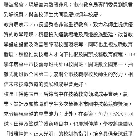
聯誼餐會，現場氣氛熱鬧非凡；市府教育局專門委員劉姵君
到場祝賀，與全校師生共同歡慶90週年校慶。
教育局表示，市長盧秀燕非常重視教育，致力為師生提供優
質的教學環境，積極投入運動場地及周邊設施整建、改善教
學設施設備及改善無障礙校園環境等，同時也重視技職教育
發展，積極推動技職人才向下扎根及開辦技藝教育課程，113
學年度臺中市技藝專班共計14校開班，開班數全國第一，抽
離式開班數全國第二；感謝全市技職學校及師生的努力，相
信未來技職教育的發展和成果會更好。
校長王裕德表示，后綜高中在技藝教育領域成果豐碩，農
業、設計及餐旅職群學生多次榮獲本市國中技藝競賽獎項，
充分展現卓越的專業能力；此外，在柔道、角力、滑冰、羽
球、田徑及籃球等體育項目中，也屢創佳績，學校將繼續以
「博雅精進、正大光明」的校訓為指引，培育具備全球競爭