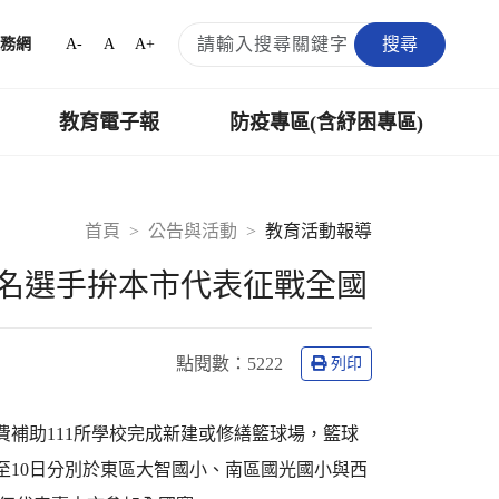
搜尋
A-
A
A+
務網
教育電子報
防疫專區(含紓困專區)
首頁
公告與活動
教育活動報導
名選手拚本市代表征戰全國
點閱數：
5222
列印
補助111所學校完成新建或修繕籃球場，籃球
至10日分別於東區大智國小、南區國光國小與西