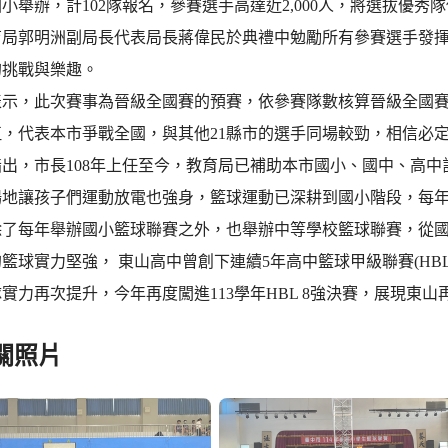
小舉辦，計102隊報名，參賽選手高達近2,000人，將選拔優
育局郭明洲副局長代表局長蔣偉民於典禮中勉勵所有參賽選手發
的挑戰與樂趣。
表示，此次賽事為晉級全國賽的預賽，依參賽隊數核算晉級全國賽
伍，代表本市爭戰全國，與其他21縣市的選手同場較勁，相信必
出，市長108年上任至今，教育局已補助本市國小、國中、高中計
場地讓孩子們運動放電也強身，籃球運動已深耕到國小階段，每
除了每年舉辦國小籃球聯賽之外，也舉辦中等學校籃球聯賽，從
籃球實力堅強， 東山高中曾創下連續5年高中籃球甲級聯賽(HB
實力再次提升，今年再度闖進113學年HBL 8強決賽，展現東山
關照片