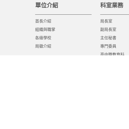
單位介紹
科室業務
首長介紹
局長室
組織與職掌
副局長室
各級學校
主任秘書
局徽介紹
專門委員
高中職教育科
國中教育科
國小教育科
幼兒教育科
終身教育科
特殊教育科
課程教學科
體育保健科
工程營繕科