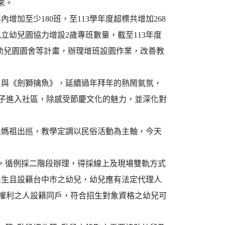
來。
增加至少180班，至113學年度超標共增加268
立幼兒園協力增設2歲專班數量，截至113年度
建幼兒園園舍等計畫，辦理增班設園作業，改善教
》與《劍獅擒魚》，延續過年拜年的熱鬧氣氛，
孩子進入社區，除感受節慶文化的魅力，並深化對
逢媽祖出巡，教學定調以民俗活動為主軸，今天
名，循例採二階段辦理，得採線上及現場雙軌方式
1日出生且設籍台中市之幼兒，幼兒應有法定代理人
人權利之人設籍同戶，符合招生對象資格之幼兒可