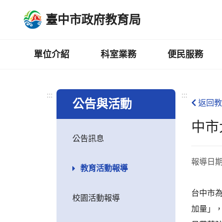
跳
臺中市政府教育局
到
主
要
內
單位介紹
科室業務
便民服務
容
區
:::
:::
公告與活動
返回教
中市
公告訊息
報導日
教育活動報導
台中市為
校園活動報導
加量」，