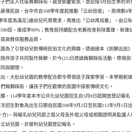
孩子們走入社區舞獅踩街，感受節慶氣氛，並迎接3月招生季的到
蔣偉民說，台中市自108學年度起推動「公幼倍增」，原規劃4年內
2學年度為滿足2歲幼兒托育需求，再推出「公幼再加量」，由公私
180班，達成率90%；教育局持續配合老舊校舍拆除重建、新
，提高教保服務品質。
兒園為了引發幼兒對傳統民俗文化的興趣，透過繪本《劍獅出巡
陪伴孩子共同製作舞獅，於今(21)日透過舞獅踩街活動，帶領
認同與關懷。
指出，大肚幼兒園的教學配合節令帶領孩子探索學習，本學期躬
子們舞獅踩街，讓孩子們在歡樂的氛圍中探索傳統文化。
醒，114學年度本市公共化幼兒園招生自3月8日起開放登記報
次招生對象為出生日期自民國108年9月2日至民國112年9月
母一方)、與報名幼兒同居之祖父母及外祖父母或相關證明具監護
公立幼兒園、非營利幼兒園登記報名。