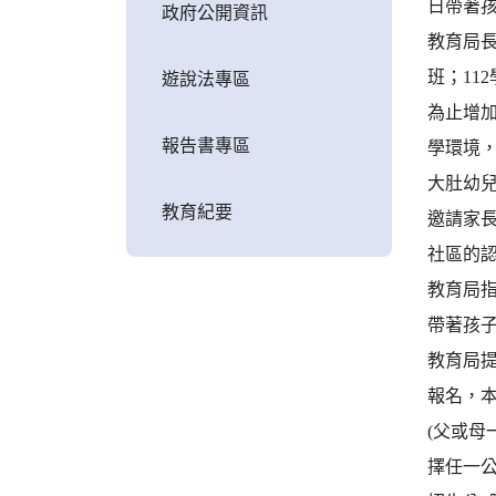
日帶著
政府公開資訊
教育局長
班；11
遊說法專區
為止增加
報告書專區
學環境
大肚幼
教育紀要
邀請家長
社區的
教育局
帶著孩
教育局提
報名，本
(父或
擇任一