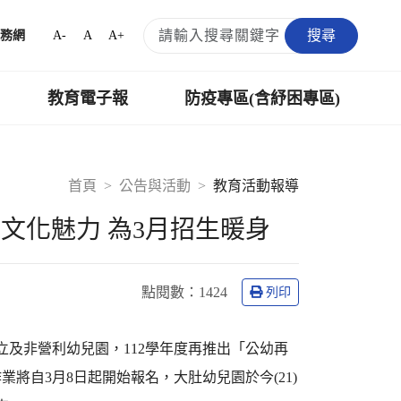
搜尋
A-
A
A+
務網
教育電子報
防疫專區(含紓困專區)
首頁
公告與活動
教育活動報導
文化魅力 為3月招生暖身
點閱數：
1424
列印
立及非營利幼兒園，112學年度再推出「公幼再
將自3月8日起開始報名，大肚幼兒園於今(21)