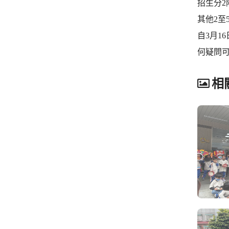
招生分2
其他2至
自3月1
何疑問可
相