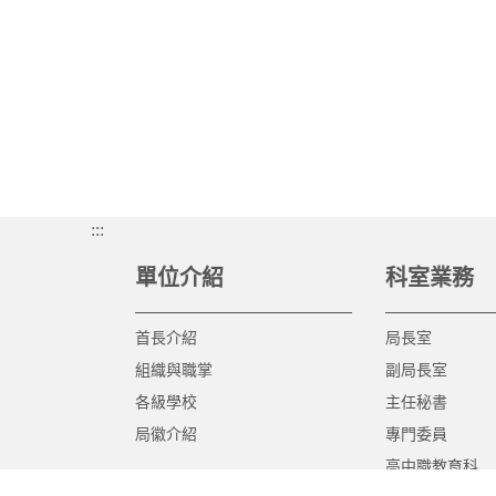
:::
單位介紹
科室業務
首長介紹
局長室
組織與職掌
副局長室
各級學校
主任秘書
局徽介紹
專門委員
高中職教育科