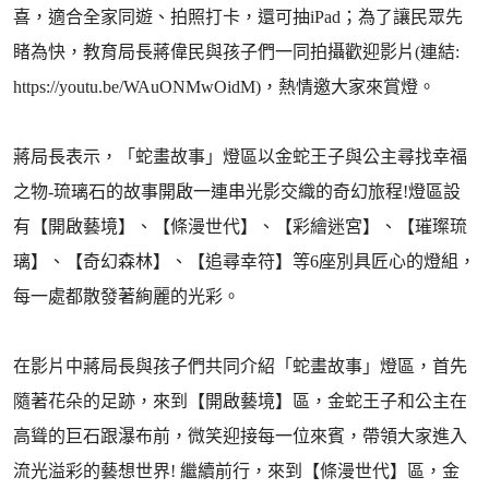
喜，適合全家同遊、拍照打卡，還可抽iPad；為了讓民眾先
睹為快，教育局長蔣偉民與孩子們一同拍攝歡迎影片(連結:
https://youtu.be/WAuONMwOidM)，熱情邀大家來賞燈。
蔣局長表示，「蛇畫故事」燈區以金蛇王子與公主尋找幸福
之物-琉璃石的故事開啟一連串光影交織的奇幻旅程!燈區設
有【開啟藝境】、【條漫世代】、【彩繪迷宮】、【璀璨琉
璃】、【奇幻森林】、【追尋幸符】等6座別具匠心的燈組，
每一處都散發著絢麗的光彩。
在影片中蔣局長與孩子們共同介紹「蛇畫故事」燈區，首先
隨著花朵的足跡，來到【開啟藝境】區，金蛇王子和公主在
高聳的巨石跟瀑布前，微笑迎接每一位來賓，帶領大家進入
流光溢彩的藝想世界! 繼續前行，來到【條漫世代】區，金