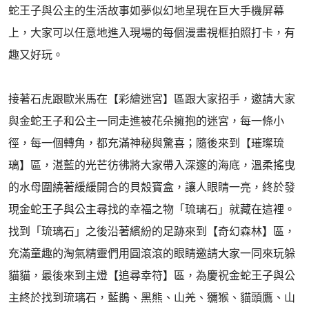
蛇王子與公主的生活故事如夢似幻地呈現在巨大手機屏幕
上，大家可以任意地進入現場的每個漫畫視框拍照打卡，有
趣又好玩。
接著石虎跟歐米馬在【彩繪迷宮】區跟大家招手，邀請大家
與金蛇王子和公主一同走進被花朵擁抱的迷宮，每一條小
徑，每一個轉角，都充滿神秘與驚喜；隨後來到【璀璨琉
璃】區，湛藍的光芒彷彿將大家帶入深邃的海底，溫柔搖曳
的水母圍繞著緩緩開合的貝殼寶盒，讓人眼睛一亮，終於發
現金蛇王子與公主尋找的幸福之物「琉璃石」就藏在這裡。
找到「琉璃石」之後沿著繽紛的足跡來到【奇幻森林】區，
充滿童趣的淘氣精靈們用圓滾滾的眼睛邀請大家一同來玩躲
貓貓，最後來到主燈【追尋幸符】區，為慶祝金蛇王子與公
主終於找到琉璃石，藍鵲、黑熊、山羌、獼猴、貓頭鷹、山