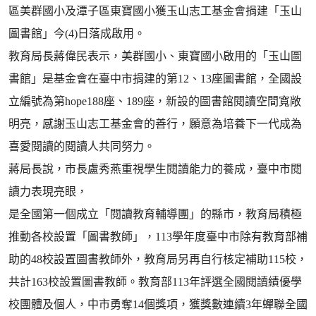
區美群國小及潭子區東寶國小獲玉山志工基金會捐建「玉山
圖書館」今(4)日落成啟用。
教育局長蔣偉民表示，美群國小、東寶國小啟用的「玉山圖
書館」是基金會在臺中市捐建的第12、13座圖書館，全國設
立編號為第hope188座、189座，新設的圖書館閱讀空間寬敞
明亮，感謝玉山志工基金會的善行，願意為培養下一代成為
喜愛閱讀的閱讀人共同努力。
蔣局長說，市長盧秀燕重視學生閱讀能力的養成，臺中市閱
讀力表現亮眼，
是全國第一個成立「閱讀教育輔導團」的縣市，教育局積極
推動各校設置「圖書教師」，113學年度臺中市除有教育部補
助的48校設置圖書教師外，教育局另再自行核定補助115校，
共計163校設置圖書教師。教育部113年評選全國閱讀績優學
校團體及個人，中市勇奪14個獎項，獲獎數連續3年蟬聯全國