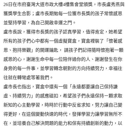
26日在市府臺灣大道市政大樓4樓集會堂頒獎，市長盧秀燕與
獲獎學生合影；盧市長期勉每一位獲市長獎的孩子常懷感恩
並堅持學習，為自己開啟幸運之門。
盧市長說，獲得市長獎的孩子認真學習，值得肯定，她希望
所有的孩子們心中都有一個虛擬寶盒，寶盒裡裝了「懷著感
恩、抱持樂觀」的開運鑰匙， 請孩子們記得隨時懷抱著一顆
感恩的心，謝謝生命中每一位陪伴過你的人、謝謝發生在你
身旁的每一件事，並學習轉念朝對的方向持續努力，幸福往
往就在轉彎處等著我們。
盧市長也指出，寶盒中還有一個「永遠都要讓自己保持謙
虛、持續努力」的感應磁扣，希望孩子們永遠保持ㄧ顆求取
新知的心主動學習，時時於行動中反省求知，努力讓自己變
得更好，在這個變動快速的時代，發揮學習力讓學習無所不
在，並培養自己解決問題的能力和保有持續創新的動力，以