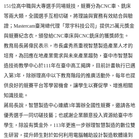
151位高中職與大專選手同場競技，競賽分為CNC車、銑床
等兩大類，全國選手互相切磋，將理論與實務有效結合與驗
證；Mastercam臺灣總代理「眾宇科技公司」提供25萬元獎金
與競賽紀念衣，頒發給CNC車床與CNC銑床的獲獎師生。
教育局長蔣偉民表示，市長盧秀燕重視智慧製造產業人才的
培育，為回應在地產業需求與未來產業趨勢，臺中市智慧製
造技術教學中心於111年在臺中高工揭牌，目前計畫執行已邁
入第3年，除辦理高中以下教育階段的推廣活動外，每年也提
供良好的競賽平台等學習機會，讓學生以賽促學、增進相關
知識技能。
蔣局長說，智慧製造中心連續3年籌辦全國性競賽，邀請各地
優秀選手一同切磋技藝；也感謝企業願意投入資源給臺中市
學生，除設有獎金外，113年更進一步辦理智慧製造的數位雙
生研習，提升師生對於如何利用電腦輔助設計製造軟體達到