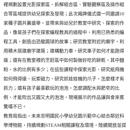
裡規劃設置光影探索區、拆解組合區、實驗觀察區及操作組
合等區域提供幼兒探索及發現；此次揭牌儀式還一同邀請10
家種子園共襄盛舉，並帶來與幼兒於教室中研究、探索的作
品，像是孩子們在探索編程教具的過程中，利用已熟悉的編
程工具，創造出恐龍踢球的故事；研究教室附近的廟宇，利
用積木搭建廟宇建築；建構動力車，研究車子如何才能跑得
遠；還有在教室裡的烹飪區中如何製做好吃的餅乾，其中麵
粉、水的比例有多少；在這些課程中探索光影、研究紙飛機
如何飛得遠、玩索磁力、研究抓娃娃機的爪子，怎麼樣才有
抓力；還有孩子最喜歡玩的泡泡，怎麼調配水與肥皂的比
例，才能吹出又圓又大的泡泡，現場展示的作品讓與會來賓
驚嘆不已。
教育局指出，未來忠明國民小學幼兒園示範中心結合鄰近科
學博物館，持續規劃STEAM相關課程及環境，陸續開放並提