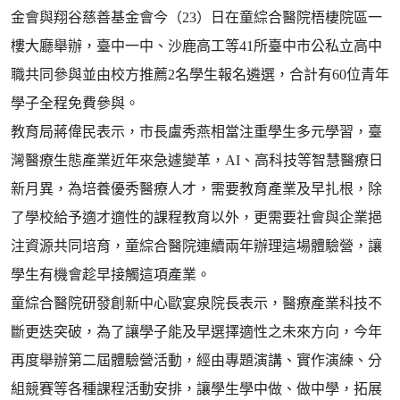
金會與翔谷慈善基金會今（23）日在童綜合醫院梧棲院區一
樓大廳舉辦，臺中一中、沙鹿高工等41所臺中市公私立高中
職共同參與並由校方推薦2名學生報名遴選，合計有60位青年
學子全程免費參與。
教育局蔣偉民表示，市長盧秀燕相當注重學生多元學習，臺
灣醫療生態產業近年來急遽變革，AI、高科技等智慧醫療日
新月異，為培養優秀醫療人才，需要教育產業及早扎根，除
了學校給予適才適性的課程教育以外，更需要社會與企業挹
注資源共同培育，童綜合醫院連續兩年辦理這場體驗營，讓
學生有機會趁早接觸這項產業。
童綜合醫院研發創新中心歐宴泉院長表示，醫療產業科技不
斷更迭突破，為了讓學子能及早選擇適性之未來方向，今年
再度舉辦第二屆體驗營活動，經由專題演講、實作演練、分
組競賽等各種課程活動安排，讓學生學中做、做中學，拓展