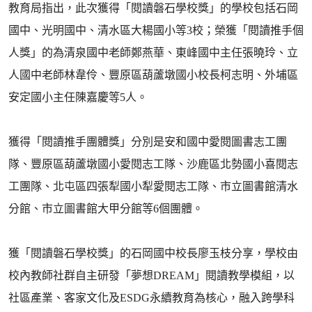
教育局指出，此次獲得「閱讀磐石學校獎」的學校包括石岡
國中、光明國中、清水區大楊國小等3校；榮獲「閱讀推手個
人獎」的為清泉國中老師鄭燕華、東峰國中主任張曉玲、立
人國中老師林韋伶、豐原區葫蘆墩國小校長柯志明、外埔區
安定國小主任陳嘉慶等5人。
獲得「閱讀推手團體獎」分別是安和國中愛閱圖書志工團
隊、豐原區葫蘆墩國小愛閱志工隊、沙鹿區北勢國小喜閱志
工團隊、北屯區四張犁國小犁愛閱志工隊、市立圖書館清水
分館、市立圖書館大甲分館等6個團體。
獲「閱讀磐石學校獎」的石岡國中校長廖玉枝分享，學校由
校內教師社群自主研發「夢想DREAM」閱讀教學模組，以
社區產業、客家文化及ESDG永續教育為核心，融入跨學科