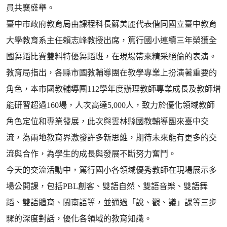
員共襄盛舉。
臺中市政府教育局由課程科長蘇美麗代表偕同國立臺中教育
大學教育系主任賴志峰教授出席，篤行國小連續三年榮獲全
國舞蹈比賽雙料特優舞蹈班，在現場帶來精采絕倫的表演。
教育局指出，各縣市國教輔導團在教學專業上扮演著重要的
角色，本市國教輔導團112學年度辦理教師專業成長及教師增
能研習超過160場，人次高達5,000人，致力於優化領域教師
角色定位和專業發展，此次與雲林縣國教輔導團來臺中交
流，為兩地教育界激發許多新思維，期待未來能有更多的交
流與合作，為學生的成長與發展不斷努力奮鬥。
今天的交流活動中，篤行國小各領域優秀教師在現場展示多
場公開課，包括PBL創客、雙語自然、雙語音樂、雙語舞
蹈、雙語體育、閩南語等，並通過「說、觀、議」課等三步
驟的深度對話，優化各領域的教育知識。