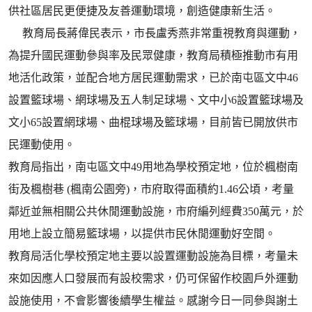
供社區居民更便捷及友善運動環境，創造健康新生活。
教育局長蔣偉民表示，市長盧秀燕非常重視教育與運動，
為提升國民運動參與率及民眾健康，教育局積極推動市有用
地活化政策，並配合地方居民運動需求，已於南屯區文中46
設置籃球場、網球場及五人制足球場、文中小6設置籃球場及
文小65設置網球場、曲棍球場及籃球場，目前皆已開放供市
民運動使用。
教育局指出，南屯區文中49用地為學校預定地，位於楓樹南
街及楓樹巷 (楓南公園旁)，市府取得面積約1.46公頃，考量
鄰近並無相關公共休閒運動設施，市府編列經費350萬元，於
用地上設立簡易籃球場，以提供市民休閒運動好空間。
教育局活化學校預定地主要以設置運動設施為目標，考量未
來如因應人口發展而有設校需求，仍可保留作校園戶外運動
設施使用，不會影響後續學生權益。感謝今日一同參與謝土