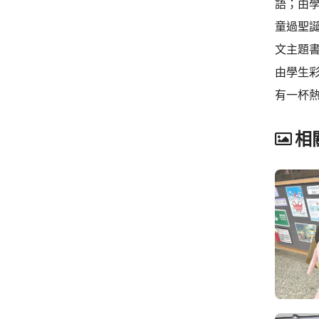
語；由
童過聖
文主題
由學生
有一杯
相