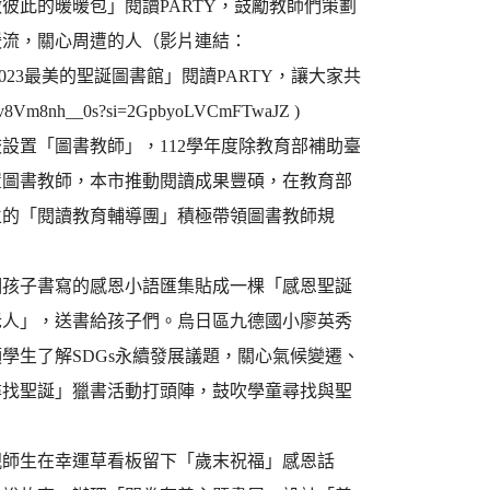
彼此的暖暖包」閱讀PARTY，鼓勵教師們策劃
暖流，關心周遭的人（影片連結：
辦理「2023最美的聖誕圖書館」閱讀PARTY，讓大家共
h__0s?si=2GpbyoLVCmFTwaJZ )
設置「圖書教師」，112學年度除教育部補助臺
設置圖書教師，本市推動閱讀成果豐碩，在教育部
立的「閱讀教育輔導團」積極帶領圖書教師規
個孩子書寫的感恩小語匯集貼成一棵「感恩聖誕
老人」，送書給孩子們。烏日區九德國小廖英秀
學生了解SDGs永續發展議題，關心氣候變遷、
尋找聖誕」獵書活動打頭陣，鼓吹學童尋找與聖
親師生在幸運草看板留下「歲末祝福」感恩話