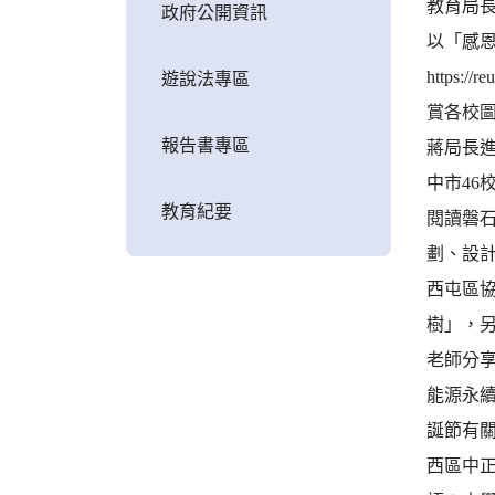
教育局長
政府公開資訊
以「感
https
遊說法專區
賞各校圖書館
報告書專區
蔣局長
中市46
教育紀要
閱讀磐
劃、設
西屯區
樹」，
老師分
能源永
誕節有
西區中