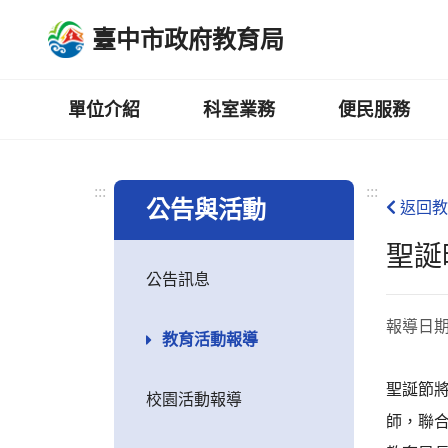
跳
臺中市政府教育局
到
主
要
內
單位介紹
科室業務
便民服務
容
區
:::
:::
公告與活動
返回教
聖誕
公告訊息
報導日
教育活動報導
聖誕節
校園活動報導
師，聯合