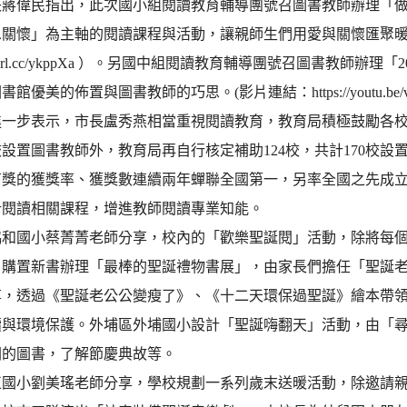
蔣偉民指出，此次國小組閱讀教育輔導團號召圖書教師辦理「做
恩關懷」為主軸的閱讀課程與活動，讓親師生們用愛與關懷匯聚
://reurl.cc/ykppXa ）。另國中組閱讀教育輔導團號召圖書教師
優美的佈置與圖書教師的巧思。(影片連結：https://youtu.be/v8Vm8n
進一步表示，市長盧秀燕相當重視閱讀教育，教育局積極鼓勵各校
校設置圖書教師外，教育局再自行核定補助124校，共計170校
石獎的獲獎率、獲獎數連續兩年蟬聯全國第一，另率全國之先成
計閱讀相關課程，增進教師閱讀專業知能。
協和國小蔡菁菁老師分享，校內的「歡樂聖誕閱」活動，除將每
另購置新書辦理「最棒的聖誕禮物書展」，由家長們擔任「聖誕
享，透過《聖誕老公公變瘦了》、《十二天環保過聖誕》繪本帶領
續與環境保護。外埔區外埔國小設計「聖誕嗨翻天」活動，由「
關的圖書，了解節慶典故等。
正國小劉美瑤老師分享，學校規劃一系列歲末送暖活動，除邀請