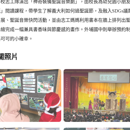
學校志工隊演出「神奇裝備聖誕音樂劇」，由校長為幼兒園小朋
誕」閱讀課程，帶學生了解義大利如何過聖誕節，及融入SDGs
書展、聖誕音樂快閃活動，並由志工媽媽利用書本在牆上排列出
彩繪完成一幅兼具書香味與節慶感的畫作。外埔國中則舉辦預約
熱可可的小確幸。
關照片