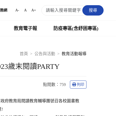
搜尋
A-
A
A+
務網
教育電子報
防疫專區(含紓困專區)
首頁
公告與活動
教育活動報導
3歲末閱讀PARTY
點閱數：
759
列印
市政府教育局閱讀教育輔導團號召各校圖書教
!