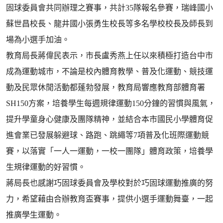
固球委員會共同辦理之賽事，共計35隊報名參賽，瑞峰國小
蘇世昌校長、龍井國小張勇生校長等多名學校校長及師長到
場為小選手加油。
教育局長蔣偉民表示，市長盧秀燕上任以來積極打造台中市
成為運動城市，不論是校內體育教學、普及化運動、競技運
動及民眾休閒活動都蓬勃發展，教育局響應教育部體育署
SH150方案，培養學生每週規律運動150分鐘的習慣與風氣，
提升學童身心健康及團隊精神，並結合本市國民小學體育促
進會業已發展躲避球、路跑、跳繩等7項普及化班際運動競
賽，以落實「一人一運動，一校一團隊」體育政策，培養學
生規律運動的好習慣。
蔣局長也感謝巧固球委員會及學校對於巧固球運動推廣的努
力，希望藉由合辦教育盃賽事，提供小選手運動舞臺，一起
推廣學生運動。