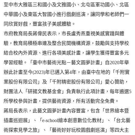
至中市大雅區三和國小及文雅國小、北屯區軍功國小、北區
中華國小及東區大智國小進行戲劇巡演，讓同學和老師們一
同欣賞好戲，豐富孩子美感體驗。
市府教育局長蔣偉民表示，市長盧秀燕重視美感實踐與體
驗，教育局積極串連及整合民間機構資源，鼓勵與支持學校
結合校內外資源、進行各項美感計畫，讓學生獲得豐富多元
學習經驗。「臺中市藝術光點－藝文圓夢計畫」自2020年舉
辦此計畫至今(2023)年已邁入第4年，由臺中在地的「千附實
業股份有限公司」及「千附精密股份有限公司」愛心贊助，
財團法人「研揚文教基金會」負責執行此項計畫，每年遴選5
所學校參與計畫，提供藝術資源，所有活動完全免費。
蔣局長表示，此藝文圓夢計畫內容豐富，包含「世界繪本暨
插畫巡迴展」、「e-school繪本創意數位化教材」、「台北藝
術探索見學之旅」、「藝術好好玩校園戲劇巡演」等四大主