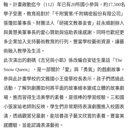
軸。計畫啟動迄今（112）年已有20所國小參與，約17,500名
學子受惠，教育局對於「千附實業/千附精密股份有限公司」
張瓊如董事長、財團法人「研揚文教基金會」莊永順創辦人
與黃慧美董事長的愛心贊助與協助表達感謝，同時也歡迎更
多企業加入支持藝術教育的行列，豐富學校藝術資源，讓藝
術融入教學及生活。
此次演出的劇碼《吉兒與小凱》係改編自安徒生童話『The
Snow Queen』，是一部關於「愛」與「勇氣」的戲劇故事。
參與此計畫學校的文雅國小王俊華校長表示，孩子們透過此
活動，了解到劇團如何將平面的故事繪本變成立體的故事劇
場，進而習得生活美學的素養，是很棒的學習經驗。三和國
小張家瑜老師則反映，學生們非常期待表演劇團進入校園表
演，透過觀賞兒童劇，能培養孩子藝文欣賞的素養，豐富美
感體驗，並能認識表演藝術。