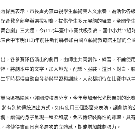
長蔣偉民表示，市長盧秀燕重視學生藝術與人文素養，為活化各
年配合教育部舉辦選拔初賽，提供學生多元展能的舞臺，全國學
舞台劇」三大類，今(112)年臺中市賽共吸引高、國中小共17組
表台中市明(113)年前往新竹縣參加由國立藝術教育館主辦的全
指出，各參賽隊伍演出的劇目，由師生共同創作、練習，不論使
精神，將劇本中的文字，加入燈光、配樂、服裝、道具、對白、
學生平時都得自動自發參與學習與訓練，大家都期待在比賽中以
校豐原區福陽國小郭國澄校長分享，今年參加現代光影偶劇的比賽
)，將有別於傳統演出方式，如有使用三個影窗來表演，讓劇情的
戲偶，讓偶的身子呈現一種柔和感，免去傳統裝飾性的雕琢，具
上，將使得畫面具有多層次的立體感，期能增加戲劇張力。