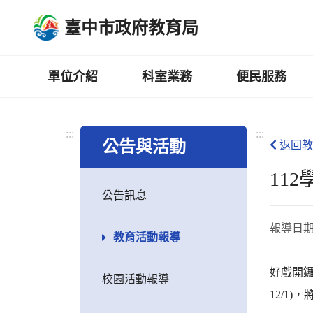
跳
臺中市政府教育局
到
主
要
內
單位介紹
科室業務
便民服務
容
區
:::
:::
公告與活動
返回教
11
公告訊息
報導日
教育活動報導
好戲開鑼
校園活動報導
12/1