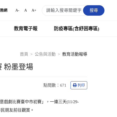
搜尋
A-
A
A+
務網
教育電子報
防疫專區(含紓困專區)
首頁
公告與活動
教育活動報導
 粉墨登場
點閱數：
671
列印
戲劇比賽臺中市初賽」，一連三天(11/29-
市民朋友前往觀賞。