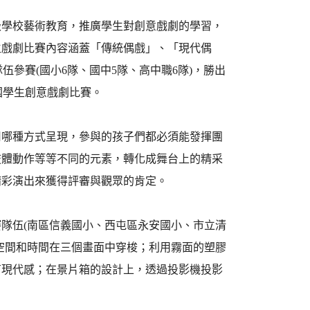
級學校藝術教育，推廣學生對創意戲劇的學習，
生戲劇比賽內容涵蓋「傳統偶戲」、「現代偶
隊伍參賽(國小6隊、國中5隊、高中職6隊)，勝出
國學生創意戲劇比賽。
用哪種方式呈現，參與的孩子們都必須能發揮團
肢體動作等等不同的元素，轉化成舞台上的精采
精彩演出來獲得評審與觀眾的肯定。
隊伍(南區信義國小、西屯區永安國小、市立清
空間和時間在三個畫面中穿梭；利用霧面的塑膠
有現代感；在景片箱的設計上，透過投影機投影