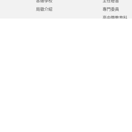
各級學校
主任秘書
局徽介紹
專門委員
高中職教育科
國中教育科
國小教育科
幼兒教育科
終身教育科
特殊教育科
課程教學科
體育保健科
工程營繕科
秘書室
學生事務室
人事室
會計室
政風室