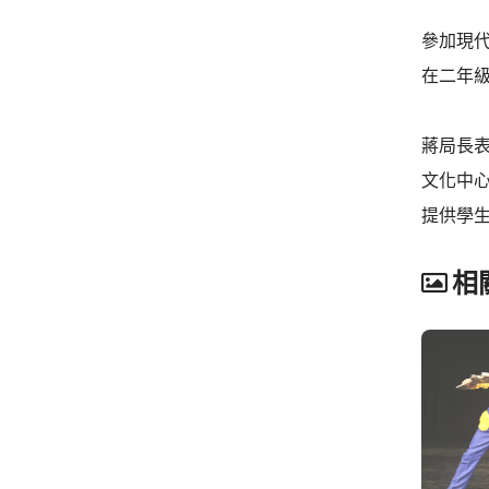
參加現
在二年
蔣局長
文化中
提供學
相