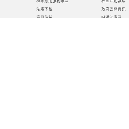
檔案應用服務專區
校園活動報導
法規下載
政府公開資訊
意見信箱
遊說法專區
報告書專區
教育紀要