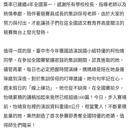
獎率已連續4年全國第一，感謝所有學校校長、指導老師以及
熱情奉獻、陪伴著競賽員成長的集訓保母老師，由於大家的
努力與付出，才能讓孩子們在這全國語文教育界高度關注的
競賽舞台上發光發熱。
值得一提的是，臺中市今年獲國語演說國小組特優的柯怡晴
同學，在參加全國賽緊鑼密鼓的集訓期間，認真進取的她，
儘管再累，每日也必定把握時間演練，媽媽總是陪在她身邊
琢磨到深夜，對於集訓保母的叮嚀建議，她句句牢記在心，
週末假日的「線上練功」，她也從不缺席。在全國賽前夕，
怡晴累積的講稿加起來竟然已經超過160篇！今日，步入賽場
前，怡晴背包裡的演說資料重達8公斤，相當驚人！不斷累積
能量的她，果然創造了首次參賽即勇奪全國特優的奇蹟，值
得師生們喝采！