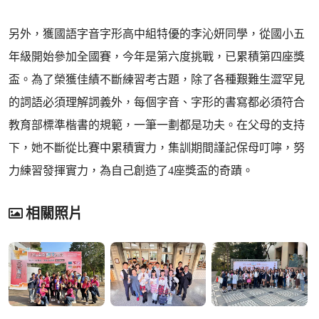
另外，獲國語字音字形高中組特優的李沁妍同學，從國小五
年級開始參加全國賽，今年是第六度挑戰，已累積第四座獎
盃。為了榮獲佳績不斷練習考古題，除了各種艱難生澀罕見
的詞語必須理解詞義外，每個字音、字形的書寫都必須符合
教育部標準楷書的規範，一筆一劃都是功夫。在父母的支持
下，她不斷從比賽中累積實力，集訓期間謹記保母叮嚀，努
力練習發揮實力，為自己創造了4座獎盃的奇蹟。
相關照片