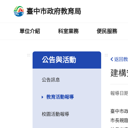
跳
臺中市政府教育局
到
主
要
內
單位介紹
科室業務
便民服務
容
區
:::
:::
公告與活動
返回教
建構
公告訊息
報導日
教育活動報導
臺中市政
校園活動報導
市長親