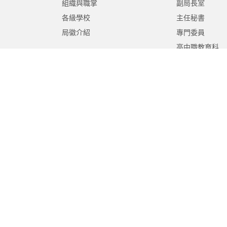
組織與職掌
副局長室
各級學校
主任秘書
局徽介紹
專門委員
高中職教育科
國中教育科
國小教育科
幼兒教育科
終身教育科
特殊教育科
課程教學科
體育保健科
工程營繕科
秘書室
學生事務室
人事室
會計室