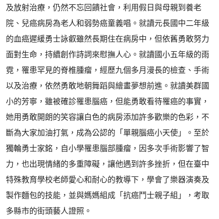
及放射治療，仍然不忘回饋社會，利用假日與母親到養老
院、兒癌病房為老人和弱勢癌童義唱。就讀元長國中二年級
的血癌遲緩勇士詠叡雖然長期住在病房中，但依舊勇敢努力
面對生命，持續創作詩詞來慰撫人心。就讀國小五年級的雨
霓，罹患罕見的脊椎腫瘤，經歷九個多月漫長的檢查、手術
以及治療，依然勇敢地朝舞蹈與繪畫夢想前進。就讀美群國
小的芳寧，雖被確診罹患腦癌，但能勇敢看待罹癌的事實，
她用勇敢開朗的笑容讓白色的病房添加許多歡樂的色彩，不
斷為大家加油打氣，成為公認的「單親腦癌小天使」。至於
獨輪勇士家銘，自小學罹患腦部腫瘤，因多次手術影響了智
力，也出現情緒的多重障礙，讓他遇到許多挫折，但在臺中
特殊教育學校老師愛心和耐心的教導下，學會了樂器演奏及
製作麵包的技能，並與媽媽組成「抗癌鬥士親子組」，考取
多縣市的街頭藝人證照。