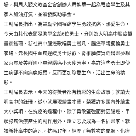
場，與周大觀文教基金會創辦人周進華一起為罹癌學生及其
家人加油打氣，並頒發獎助學金。
王副局長指出，為鼓勵全國罹癌學生勇敢抗癌、熱愛生命，
今天由其代表頒發助學金給6位勇士，分別為大明高中腦癌插
畫家鈺珊、新社高中腦癌歌唱勇士嵩凡、腦癌單親獨輪勇士
家銘、元長國中血癌遲緩勇士詠叡、脊椎腫瘤舞蹈繪畫夢想
家雨霓及美群國小單親腦癌小天使芳寧，嘉許這些勇士即使
生病卻不向病魔低頭，反而更加珍愛生命，活出生命的精
彩。
王副局長表示，今天的得獎者都有精彩的生命故事；就讀大
明高中的鈺珊，從小就展現繪畫才藝，榮獲許多國內外繪畫
大小獎項，在抗癌的過程中，除了勇敢堅強面對因腦癌、甲
狀腺癌治療產生的副作用外，還立志要成為一名插畫家。就
讀新社高中的嵩凡，抗癌17年，經歷了無數次的開顱、化療