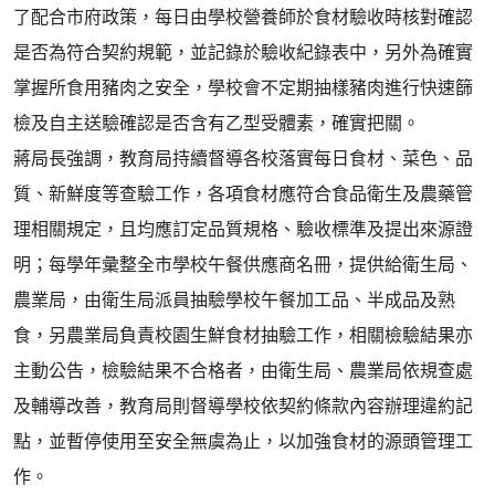
了配合市府政策，每日由學校營養師於食材驗收時核對確認
是否為符合契約規範，並記錄於驗收紀錄表中，另外為確實
掌握所食用豬肉之安全，學校會不定期抽樣豬肉進行快速篩
檢及自主送驗確認是否含有乙型受體素，確實把關。
蔣局長強調，教育局持續督導各校落實每日食材、菜色、品
質、新鮮度等查驗工作，各項食材應符合食品衛生及農藥管
理相關規定，且均應訂定品質規格、驗收標準及提出來源證
明；每學年彙整全市學校午餐供應商名冊，提供給衛生局、
農業局，由衛生局派員抽驗學校午餐加工品、半成品及熟
食，另農業局負責校園生鮮食材抽驗工作，相關檢驗結果亦
主動公告，檢驗結果不合格者，由衛生局、農業局依規查處
及輔導改善，教育局則督導學校依契約條款內容辦理違約記
點，並暫停使用至安全無虞為止，以加強食材的源頭管理工
作。