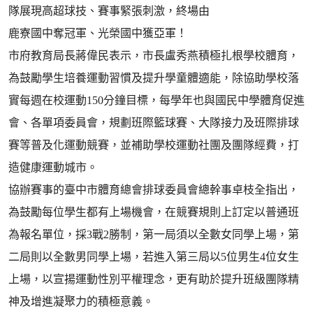
隊展現高超球技、賽事緊張刺激，終場由
鹿寮國中奪冠軍、光榮國中獲亞軍！
市府教育局長蔣偉民表示，市長盧秀燕積極扎根學校體育，
為鼓勵學生培養運動習慣及提升學童體適能，除協助學校落
實每週在校運動150分鐘目標，每學年也與國民中學體育促進
會、各單項委員會，規劃班際籃球賽、大隊接力及班際排球
賽等普及化運動競賽，並補助學校運動社團及團隊經費，打
造健康運動城市。
協辦賽事的臺中市體育總會排球委員會總幹事卓枝全指出，
為鼓勵每位學生都有上場機會，在競賽規則上訂定以普通班
為報名單位，採3戰2勝制，第一局須以全數女同學上場，第
二局則以全數男同學上場，若進入第三局以5位男生4位女生
上場，以宣揚運動性別平權理念，更有助於提升班級團隊精
神及增進凝聚力的積極意義。