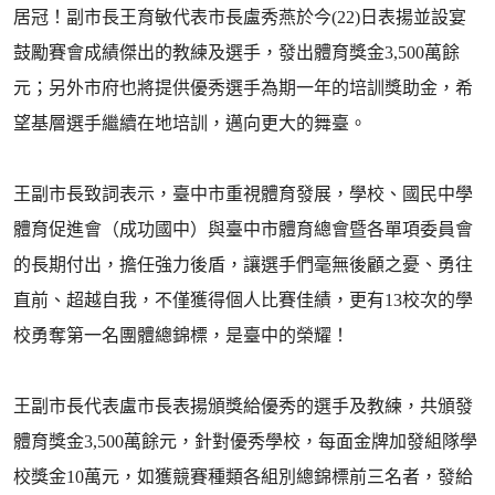
居冠！副市長王育敏代表市長盧秀燕於今(22)日表揚並設宴
鼓勵賽會成績傑出的教練及選手，發出體育獎金3,500萬餘
元；另外市府也將提供優秀選手為期一年的培訓獎助金，希
望基層選手繼續在地培訓，邁向更大的舞臺。
王副市長致詞表示，臺中市重視體育發展，學校、國民中學
體育促進會（成功國中）與臺中市體育總會暨各單項委員會
的長期付出，擔任強力後盾，讓選手們毫無後顧之憂、勇往
直前、超越自我，不僅獲得個人比賽佳績，更有13校次的學
校勇奪第一名團體總錦標，是臺中的榮耀！
王副市長代表盧市長表揚頒獎給優秀的選手及教練，共頒發
體育獎金3,500萬餘元，針對優秀學校，每面金牌加發組隊學
校獎金10萬元，如獲競賽種類各組別總錦標前三名者，發給