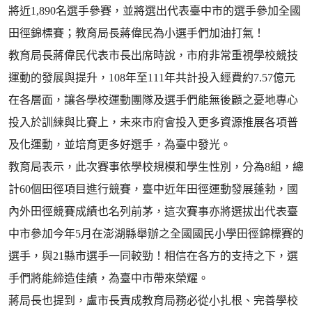
將近1,890名選手參賽，並將選出代表臺中市的選手參加全國
田徑錦標賽；教育局長蔣偉民為小選手們加油打氣！
教育局長蔣偉民代表市長出席時說，市府非常重視學校競技
運動的發展與提升，108年至111年共計投入經費約7.57億元
在各層面，讓各學校運動團隊及選手們能無後顧之憂地專心
投入於訓練與比賽上，未來市府會投入更多資源推展各項普
及化運動，並培育更多好選手，為臺中發光。
教育局表示，此次賽事依學校規模和學生性別，分為8組，總
計60個田徑項目進行競賽，臺中近年田徑運動發展蓬勃，國
內外田徑競賽成績也名列前茅，這次賽事亦將選拔出代表臺
中市參加今年5月在澎湖縣舉辦之全國國民小學田徑錦標賽的
選手，與21縣市選手一同較勁！相信在各方的支持之下，選
手們將能締造佳績，為臺中市帶來榮耀。
蔣局長也提到，盧市長責成教育局務必從小扎根、完善學校