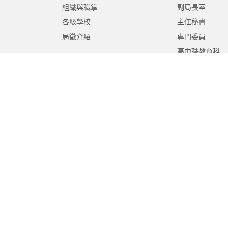
組織與職掌
副局長室
各級學校
主任秘書
局徽介紹
專門委員
高中職教育科
國中教育科
國小教育科
幼兒教育科
終身教育科
特殊教育科
課程教學科
體育保健科
工程營繕科
秘書室
學生事務室
人事室