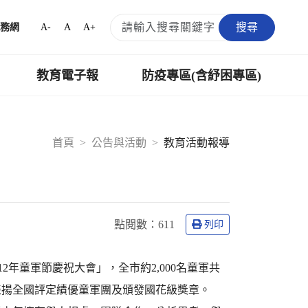
搜尋
A-
A
A+
務網
教育電子報
防疫專區(含紓困專區)
首頁
公告與活動
教育活動報導
點閱數：
611
列印
2年童軍節慶祝大會」，全市約2,000名童軍共
表揚全國評定績優童軍團及頒發國花級獎章。