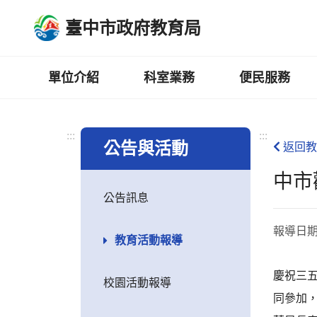
跳
臺中市政府教育局
到
主
要
內
單位介紹
科室業務
便民服務
容
區
:::
:::
公告與活動
返回教
中市
公告訊息
報導日
教育活動報導
慶祝三五
校園活動報導
同參加