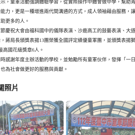
表示，童軍活動強調體驗學習，從實際操作中體會做中學，幫助
的能力，更是一種增進兩代間溝通的方式，成人領袖藉由服務，
幫助更多的人。
軍節慶祝大會由福科國中的儀隊表演、沙鹿高工的鼓藝表演、大
，蔣局長頒獎表揚13團榮獲全國評定績優童軍團，並頒獎表揚獅
、最高國花級獎章6人。
同時感謝年度主辦活動的學校，並勉勵所有童軍伙伴，發揮「一
，也為社會做更好的服務與貢獻。
關照片