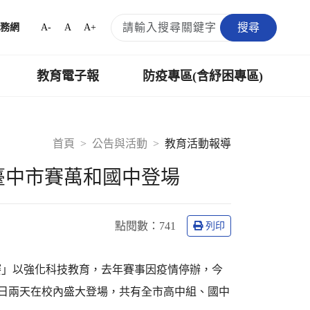
搜尋
A-
A
A+
務網
教育電子報
防疫專區(含紓困專區)
首頁
公告與活動
教育活動報導
王臺中市賽萬和國中登場
點閱數：
741
列印
賽」以強化科技教育，去年賽事因疫情停辦，今
、4日兩天在校內盛大登場，共有全市高中組、國中