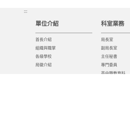
:::
單位介紹
科室業務
首長介紹
局長室
組織與職掌
副局長室
各級學校
主任秘書
局徽介紹
專門委員
高中職教育科
國中教育科
國小教育科
幼兒教育科
終身教育科
特殊教育科
課程教學科