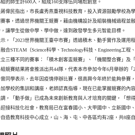
組的師生計600人，組成160支隊伍同場尬創意。
長蔣偉民指出，市長盧秀燕重視科技教育，投入資源鼓勵學校為
關賽事，透過世界機關王競賽，藉由機構設計及組裝機械過程並融
力，讓學生從做中學、學中做，達到啟發學生多元智能目標。
示，「2023世界機關王臺中市賽」透過積木、動手實作及運用
合STEAM（Science科學、Technology科技、Engineering工
設立三種不同的賽事：「積木創客盃競賽」、「機關整合賽」及
組競賽結果將會推派出共44隊，代表本市參加今年6月舉辦的「2
中曾同學表示，去年因疫情停辦比賽，很高興今年終於能夠參賽
參加學校的集訓和講座，老師認真指導，現在已能掌握競賽的內
強調，「動手做」已成為未來創新教育與人才培育的關鍵，「想
為迎接科技化社會，教育局已在富春國小、大甲國中、立新國中
中自造教育科技中心成立，山、海、屯、中各區均有2座，共8座