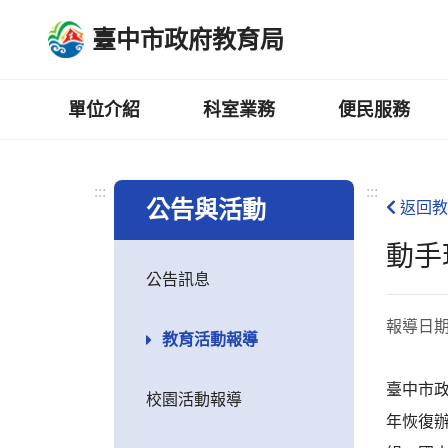
跳
臺中市政府教育局
到
主
要
內
單位介紹
科室業務
便民服務
容
區
:::
:::
公告與活動
返回教
動手
公告訊息
報導日
教育活動報導
臺中市
校園活動報導
年恢復辦