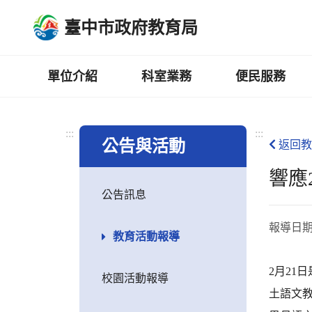
跳
臺中市政府教育局
到
主
要
內
單位介紹
科室業務
便民服務
容
區
:::
:::
公告與活動
返回教
響應
公告訊息
報導日
教育活動報導
2月21
校園活動報導
土語文