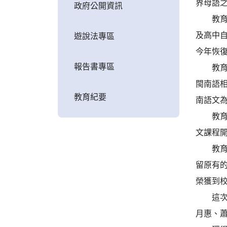
界母語
政府公開資訊
教育局
及高中自
遊說法專區
今年恢復
報告書專區
教育局
閩南語
教育紀要
南語文
教育局
文課程
教育局
留原有
榮獲到
這次獲
月惠、蕭