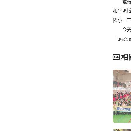
獲得績
和平區
國小、
今天頒
「uwa
相