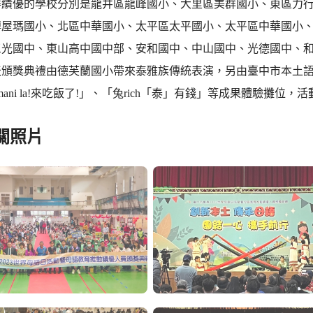
優的學校分別是龍井區龍峰國小、大里區美群國小、東區力行
博屋瑪國小、北區中華國小、太平區太平國小、太平區中華國小
三光國中、東山高中國中部、安和國中、中山國中、光德國中、
獎典禮由德芙蘭國小帶來泰雅族傳統表演，另由臺中市本土語文
h mani la!來吃飯了!」、「兔rich「泰」有錢」等成果體驗攤位
關照片