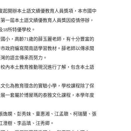
度起開辦本土語文績優教育人員獎項，本市國中
1年第一屆本土語文績優教育人員獎因疫情停辦，
及18所特優學校。
小，高齡71歲的薛玉麗老師，有十分豐富的
中市政府編寫閩南語學習教材。薛老師以傳承閩
臺灣的語言傳承而努力。
校內本土教育推動現況進行了解，包含本土語
文化為教育理念的實驗小學，學校課程除了保
發展一套屬於博屋瑪的泰雅文化課程，本學年度
張逸嫻、彭秀妹、童惠湘、江孟聰、柯瑞蘭、張
、江澄樹、李品瑱、汪秀卿。