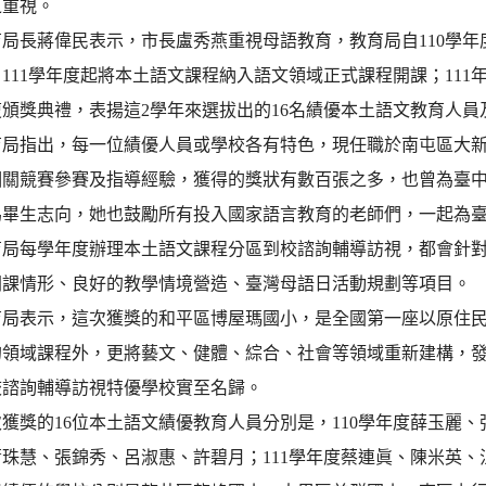
之重視。
長蔣偉民表示，市長盧秀燕重視母語教育，教育局自110學年
111學年度起將本土語文課程納入語文領域正式課程開課；11
頒獎典禮，表揚這2學年來選拔出的16名績優本土語文教育人員
指出，每一位績優人員或學校各有特色，現任職於南屯區大新國
相關競賽參賽及指導經驗，獲得的獎狀有數百張之多，也曾為臺
為畢生志向，她也鼓勵所有投入國家語言教育的老師們，一起為
每學年度辦理本土語文課程分區到校諮詢輔導訪視，都會針對
開課情形、良好的教學情境營造、臺灣母語日活動規劃等項目。
表示，這次獲獎的和平區博屋瑪國小，是全國第一座以原住民
的領域課程外，更將藝文、健體、綜合、社會等領域重新建構，
校諮詢輔導訪視特優學校實至名歸。
獎的16位本土語文績優教育人員分別是，110學年度薛玉麗、
珠慧、張錦秀、呂淑惠、許碧月；111學年度蔡連眞、陳米英