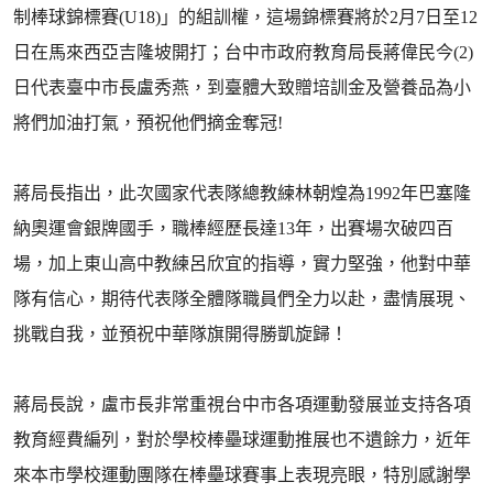
制棒球錦標賽(U18)」的組訓權，這場錦標賽將於2月7日至12
日在馬來西亞吉隆坡開打；台中市政府教育局長蔣偉民今(2)
日代表臺中市長盧秀燕，到臺體大致贈培訓金及營養品為小
將們加油打氣，預祝他們摘金奪冠!
蔣局長指出，此次國家代表隊總教練林朝煌為1992年巴塞隆
納奧運會銀牌國手，職棒經歷長達13年，出賽場次破四百
場，加上東山高中教練呂欣宜的指導，實力堅強，他對中華
隊有信心，期待代表隊全體隊職員們全力以赴，盡情展現、
挑戰自我，並預祝中華隊旗開得勝凱旋歸！
蔣局長說，盧市長非常重視台中市各項運動發展並支持各項
教育經費編列，對於學校棒壘球運動推展也不遺餘力，近年
來本市學校運動團隊在棒壘球賽事上表現亮眼，特別感謝學