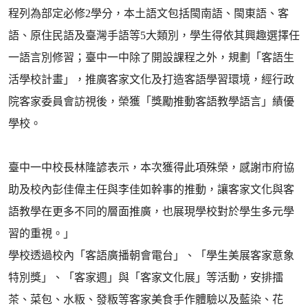
程列為部定必修2學分，本土語文包括閩南語、閩東語、客
語、原住民語及臺灣手語等5大類別，學生得依其興趣選擇任
一語言別修習；臺中一中除了開設課程之外，規劃「客語生
活學校計畫」，推廣客家文化及打造客語學習環境，經行政
院客家委員會訪視後，榮獲「獎勵推動客語教學語言」績優
學校。
臺中一中校長林隆諺表示，本次獲得此項殊榮，感謝市府協
助及校內彭佳偉主任與李佳如幹事的推動，讓客家文化與客
語教學在更多不同的層面推廣，也展現學校對於學生多元學
習的重視。」
學校透過校內「客語廣播朝會電台」、「學生美展客家意象
特別獎」、「客家週」與「客家文化展」等活動，安排擂
茶、菜包、水粄、發粄等客家美食手作體驗以及藍染、花