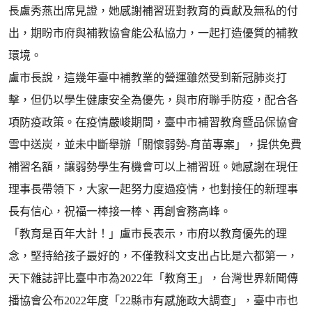
長盧秀燕出席見證，她感謝補習班對教育的貢獻及無私的付
出，期盼市府與補教協會能公私協力，一起打造優質的補教
環境。
盧市長說，這幾年臺中補教業的營運雖然受到新冠肺炎打
擊，但仍以學生健康安全為優先，與市府聯手防疫，配合各
項防疫政策。在疫情嚴峻期間，臺中市補習教育暨品保協會
雪中送炭，並未中斷舉辦「關懷弱勢-育苗專案」，提供免費
補習名額，讓弱勢學生有機會可以上補習班。她感謝在現任
理事長帶領下，大家一起努力度過疫情，也對接任的新理事
長有信心，祝福一棒接一棒、再創會務高峰。
「教育是百年大計！」盧市長表示，市府以教育優先的理
念，堅持給孩子最好的，不僅教科文支出占比是六都第一，
天下雜誌評比臺中市為2022年「教育王」，台灣世界新聞傳
播協會公布2022年度「22縣市有感施政大調查」，臺中市也