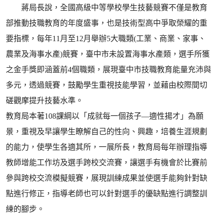
蔣局長說，全國高級中等學校學生技藝競賽不僅是教育
部推動技職教育的年度盛事，也是技術型高中爭取榮耀的重
要指標，每年11月至12月舉辦5大職類(工業、商業、家事、
農業及海事水產)競賽，臺中市未設置海事水產類，選手所獲
之金手獎即涵蓋前4個職類，展現臺中市技職教育能量充沛與
多元，透過競賽，鼓勵學生重視技能學習，並藉由校際間切
磋觀摩提升技藝水準。
教育局本著108課綱以「成就每一個孩子—適性揚才」為願
景，重視及早讓學生瞭解自己的性向、興趣，培養生涯規劃
的能力，使學生各適其所，一展所長，教育局每年辦理指導
教師增能工作坊及選手跨校交流賽，讓選手有機會於比賽前
參與跨校交流模擬競賽，展現訓練成果並使選手能夠針對缺
點進行修正，指導老師也可以針對選手的優缺點進行調整訓
練的腳步。