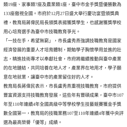
類19座、家事類7座及農業類1座，臺中市金手獎暨優勝數為
133座傲視全國。市府於12月27日盛大舉行慶功宴暨頒獎典
禮，教育局蔣偉民局長頒獎表揚獲獎學生，也感謝獲獎學校
用心培育選手為臺中市技職教育爭光。
「一技在手，希望無窮」，市長盧秀燕強調技職教育是國家
經濟發展的重要人才培育體制，期勉學子胸懷學用並進的壯
志，精進技術專才以奉獻社會，市府將繼續推動與臺中產業
的在地鏈結，共同培養在地人才，產業界在地用才，學子願
意在地就業，讓臺中市的產業留住好的人才。
教育局長蔣偉民表示，市長盧秀燕重視技職教育，市府提供
豐富資源支持技職教育發展，這些年有豐碩成果，臺中市107
年至110年連續4年全國高級中等學校學生技藝競賽獲金手獎
數全國第一，教育局的技職業務107至110年連續4年獲中央評
選為最高榮譽「優等」成績。