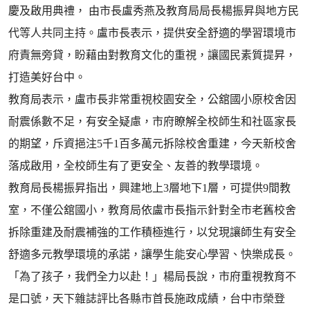
慶及啟用典禮， 由市長盧秀燕及教育局局長楊振昇與地方民
代等人共同主持。盧市長表示，提供安全舒適的學習環境市
府責無旁貸，盼藉由對教育文化的重視，讓國民素質提昇，
打造美好台中。
教育局表示，盧市長非常重視校園安全，公舘國小原校舍因
耐震係數不足，有安全疑慮，市府瞭解全校師生和社區家長
的期望，斥資挹注5千1百多萬元拆除校舍重建，今天新校舍
落成啟用，全校師生有了更安全、友善的教學環境。
教育局長楊振昇指出，興建地上3層地下1層，可提供9間教
室，不僅公舘國小，教育局依盧市長指示針對全市老舊校舍
拆除重建及耐震補強的工作積極進行，以兌現讓師生有安全
舒適多元教學環境的承諾，讓學生能安心學習、快樂成長。
「為了孩子，我們全力以赴！」楊局長說，市府重視教育不
是口號，天下雜誌評比各縣市首長施政成績，台中市榮登