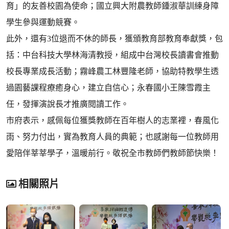
育」的友善校園為使命；國立興大附農教師鍾淑華訓練身障
學生參與運動競賽。
此外，還有3位退而不休的師長，獲頒教育部教育奉獻獎，包
括：中台科技大學林海清教授，組成中台灣校長讀書會推動
校長專業成長活動；霧峰農工林豐隆老師，協助特教學生透
過園藝課程療癒身心，建立自信心；永春國小王陳雪霞主
任，發揮演說長才推廣閱讀工作。
市府表示，感佩每位獲獎教師在百年樹人的志業裡，春風化
雨、努力付出，實為教育人員的典範；也感謝每一位教師用
愛陪伴莘莘學子，溫暖前行。敬祝全市教師們教師節快樂！
相關照片