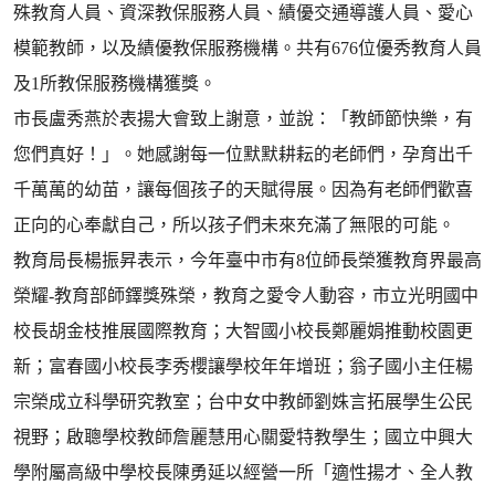
殊教育人員、資深教保服務人員、績優交通導護人員、愛心
模範教師，以及績優教保服務機構。共有676位優秀教育人員
及1所教保服務機構獲獎。
市長盧秀燕於表揚大會致上謝意，並說：「教師節快樂，有
您們真好！」。她感謝每一位默默耕耘的老師們，孕育出千
千萬萬的幼苗，讓每個孩子的天賦得展。因為有老師們歡喜
正向的心奉獻自己，所以孩子們未來充滿了無限的可能。
教育局長楊振昇表示，今年臺中市有8位師長榮獲教育界最高
榮耀-教育部師鐸獎殊榮，教育之愛令人動容，市立光明國中
校長胡金枝推展國際教育；大智國小校長鄭麗娟推動校園更
新；富春國小校長李秀櫻讓學校年年增班；翁子國小主任楊
宗榮成立科學研究教室；台中女中教師劉姝言拓展學生公民
視野；啟聰學校教師詹麗慧用心關愛特教學生；國立中興大
學附屬高級中學校長陳勇延以經營一所「適性揚才、全人教