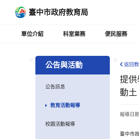
跳
臺中市政府教育局
到
主
要
內
單位介紹
科室業務
便民服務
容
區
:::
:::
公告與活動
返回教
提供
公告訊息
動土
教育活動報導
報導日
校園活動報導
臺中市政