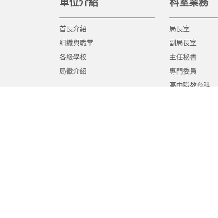
單位介紹
科室業務
首長介紹
局長室
組織與職掌
副局長室
各級學校
主任秘書
局徽介紹
專門委員
高中職教育科
國中教育科
國小教育科
幼兒教育科
終身教育科
特殊教育科
課程教學科
體育保健科
工程營繕科
秘書室