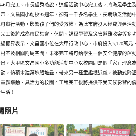
3年6月完工。市長盧秀燕說，這個活動中心完工後，將滿足學生
表示，文昌國小創校95週年，卻有一千多名學生，長期缺乏活動
地可舉行活動，影響孩子們的受教權，為此市府投入經費興建活
，完工後將成為市民集會、休閒、課程學習及災害避難收容等多
楊振昇表示，文昌國小位在大甲行政中心，市府投入5,120萬
器材室及相關附屬空間，未來完工將可給學生一個安全健康的運
指出，大甲區文昌國小多功能活動中心以校園即是個「家」理念
活動，仿積木建築塊體堆疊，帶來另一種童趣親近感，被動式降
所童顏躍動、具活力的校園。工程完工後將提供不受天候影響的
新生活！
關照片