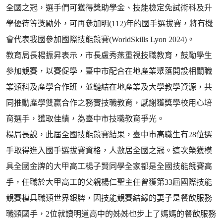
全國之冠，選手們可獲得獎助學金、技能檢定免試術科及升
學優待等獎勵外，可再參加明(112)年的國手選拔賽，將有機
會代表我國參加國際技能競賽(WorldSkills Lyon 2024)。
教育局長楊振昇表示，市長盧秀燕重視技職教育，鼓勵學生
參加競賽，以賽促學，臺中市配合在地產業聚落開設相關職
業類科及產學合作班，並鏈結在地產業及大學教學資源，共
同推動產學雙贏合作之務實技職教育，感謝獲獎學校用心培
育選手，獲取佳績，為臺中市技職教育爭光。
楊局長說，此屆全國技能競賽結果，臺中市高職生有28位選
手取得進入國手選拔賽資格，人數居全國之冠。這次榮獲模
具全國金牌的大甲高工楊子賢同學全家都是全國技能競賽高
手，任職於大甲高工的父親楊仁聖主任曾獲第33屆國際技能
競賽模具職類世界銀牌，因技能競賽結緣的妻子是餐飲服務
職類國手，2位就讀明道高中的姊姊也步上了媽媽的餐飲服務