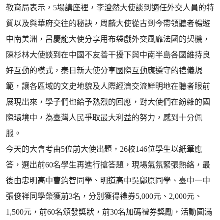
教育局表示，5場講座裡，李澄然大使談到適任外交人員的特
質以及與華府交往的秘訣，周麟大使從古到今帶領聽者暢遊
中南美洲，呂慶龍大使分享用布袋戲外交風靡法國的契機，
陳杉林大使談到在中國不友善干擾下與中南半島各國維持良
好互動的模式，秦日新大使分享國際互動應遵守的禮儀規
範，讓各區域的文史地貌及人際經濟交流鮮明地在聽者眼前
展現出來，學子們也給予熱烈的回應，對大使們在紛雜的國
際環境中，為臺灣人民爭取最大利益的努力，感到十分佩
服。
今天的大會考由5位前大使出題，26校146位學生以紙筆應
答，選出前60名學生再進行搶答題，現場氣氛緊張熱絡，最
後由忠明高中曹鈞智同學、明道高中吳鄺原同學、臺中一中
張俊祥同學榮獲前3名，分別獲得禮券5,000元、2,000元、
1,500元，前60名頒發獎狀，前30名加碼禮券獎勵，活動圓滿