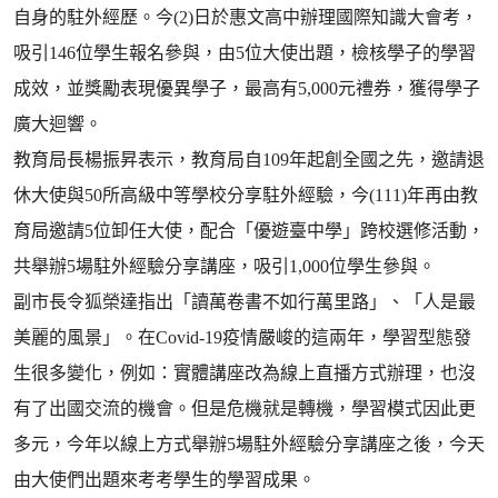
自身的駐外經歷。今(2)日於惠文高中辦理國際知識大會考，
吸引146位學生報名參與，由5位大使出題，檢核學子的學習
成效，並獎勵表現優異學子，最高有5,000元禮券，獲得學子
廣大迴響。
教育局長楊振昇表示，教育局自109年起創全國之先，邀請退
休大使與50所高級中等學校分享駐外經驗，今(111)年再由教
育局邀請5位卸任大使，配合「優遊臺中學」跨校選修活動，
共舉辦5場駐外經驗分享講座，吸引1,000位學生參與。
副市長令狐榮達指出「讀萬卷書不如行萬里路」、「人是最
美麗的風景」。在Covid-19疫情嚴峻的這兩年，學習型態發
生很多變化，例如：實體講座改為線上直播方式辦理，也沒
有了出國交流的機會。但是危機就是轉機，學習模式因此更
多元，今年以線上方式舉辦5場駐外經驗分享講座之後，今天
由大使們出題來考考學生的學習成果。