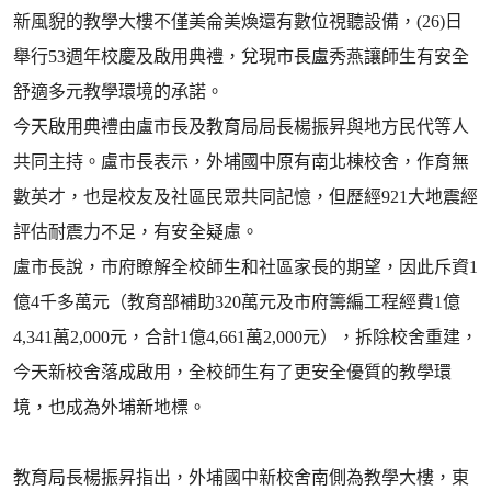
新風貎的教學大樓不僅美侖美煥還有數位視聽設備，(26)日
舉行53週年校慶及啟用典禮，兌現市長盧秀燕讓師生有安全
舒適多元教學環境的承諾。
今天啟用典禮由盧市長及教育局局長楊振昇與地方民代等人
共同主持。盧市長表示，外埔國中原有南北棟校舍，作育無
數英才，也是校友及社區民眾共同記憶，但歷經921大地震經
評估耐震力不足，有安全疑慮。
盧市長說，市府瞭解全校師生和社區家長的期望，因此斥資1
億4千多萬元（教育部補助320萬元及市府籌編工程經費1億
4,341萬2,000元，合計1億4,661萬2,000元），拆除校舍重建，
今天新校舍落成啟用，全校師生有了更安全優質的教學環
境，也成為外埔新地標。
教育局長楊振昇指出，外埔國中新校舍南側為教學大樓，東