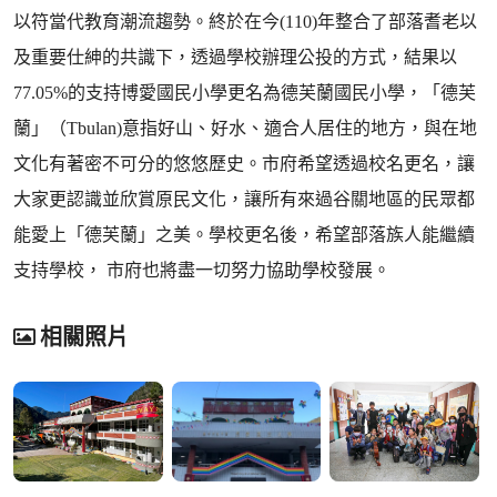
以符當代教育潮流趨勢。終於在今(110)年整合了部落耆老以
及重要仕紳的共識下，透過學校辦理公投的方式，結果以
77.05%的支持博愛國民小學更名為德芙蘭國民小學，「德芙
蘭」（Tbulan)意指好山、好水、適合人居住的地方，與在地
文化有著密不可分的悠悠歷史。市府希望透過校名更名，讓
大家更認識並欣賞原民文化，讓所有來過谷關地區的民眾都
能愛上「德芙蘭」之美。學校更名後，希望部落族人能繼續
支持學校， 市府也將盡一切努力協助學校發展。
相關照片