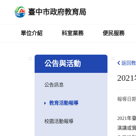
跳
臺中市政府教育局
到
主
要
內
單位介紹
科室業務
便民服務
容
區
:::
:::
公告與活動
返回教
20
公告訊息
報導日
教育活動報導
2021
校園活動報導
演講或