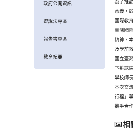
為了推動
政府公開資訊
意義，於
國際教育
遊說法專區
臺灣國際
報告書專區
精神，
及學前
教育紀要
國立臺
下雜誌
學校師
本次交
行程」
攜手合
相