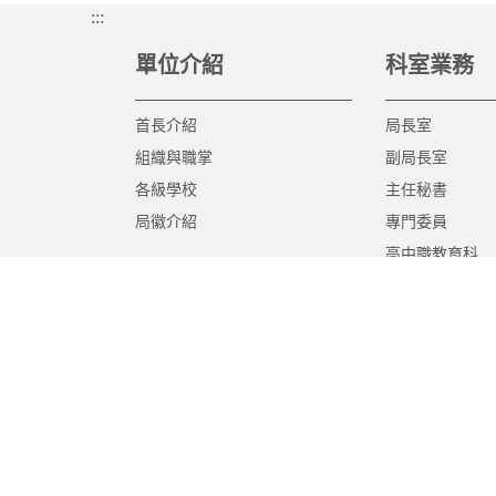
:::
單位介紹
科室業務
首長介紹
局長室
組織與職掌
副局長室
各級學校
主任秘書
局徽介紹
專門委員
高中職教育科
國中教育科
國小教育科
幼兒教育科
終身教育科
特殊教育科
課程教學科
體育保健科