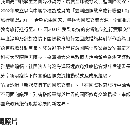
我國高中職學生之國際移動力，增廣全球視野及促進國際友誼，我
2002年成立以高中職學校為成員的「臺灣國際教育旅行聯盟1.0
旅行聯盟2.0」，希望藉由國家力量擴大國際交流資源，全面推
教育旅行進行至2.0，因2021年受到疫情的影響無法進行實體交
本年度論壇乃針對疫情下國際教育旅行之因應措施與創新作為為
教育署戴淑芬副署長、教育部中小學教育國際化專案辦公室翁慶
灣科技大學陳明志院長、臺灣師大公民教育與活動領導系謝智謀
陳雅慧總編輯、社團法人台灣海洋環境教育推廣協會郭兆偉秘書
長分享新冠疫情下的實務國際交流推動模式及成果經驗。
流論壇透過「新冠疫情下的國際交流」、「在國際教育旅行中融合
等不同面向議題，建構搭起臺灣與世界的國際教育交流橋樑，串
作國際教育旅行永續發展的新境界。
關照片