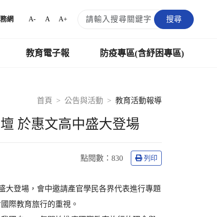
搜尋
A-
A
A+
務網
教育電子報
防疫專區(含紓困專區)
首頁
公告與活動
教育活動報導
論壇 於惠文高中盛大登場
點閱數：
830
列印
劇院盛大登場，會中邀請產官學民各界代表進行專題
對國際教育旅行的重視。