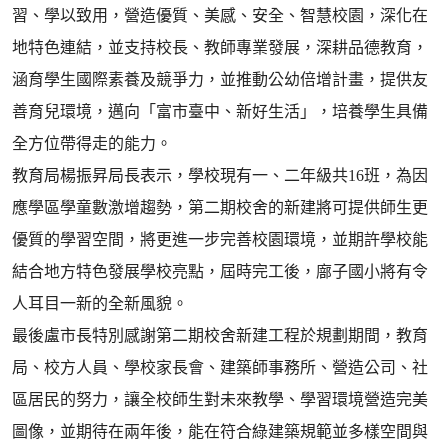
習、學以致用，營造優質、美感、安全、智慧校園，深化在
地特色連結，並支持校長、教師專業發展，深耕品德教育，
涵育學生國際素養及競爭力，並推動公幼倍增計畫，提供友
善育兒環境，邁向「富市臺中、新好生活」，培養學生具備
全方位帶得走的能力。
教育局楊振昇局長表示，學校現有一、二年級共16班，為因
應學區學童數激增趨勢，第二期校舍的新建將可提供師生更
優質的學習空間，將更進一步完善校園環境，並期許學校能
結合地方特色發展學校亮點，屆時完工後，廍子國小將有令
人耳目一新的全新風貌。
最後盧市長特別感謝第二期校舍新建工程於規劃期間，教育
局、校方人員、學校家長會、建築師事務所、營造公司、社
區居民的努力，讓全校師生對未來教學、學習環境營造完美
圖像，並期待在兩年後，能在符合綠建築規範並多樣空間與