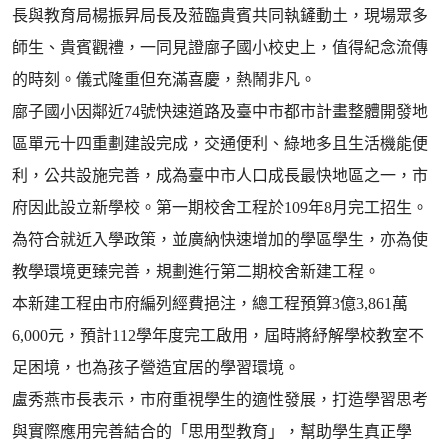
長與教育局楊振昇局長及蒞臨貴賓共同執鏟動土，現場眾多
師生、貴賓觀禮，一同見證廍子國小校史上，值得紀念流傳
的時刻。儀式隆重但充滿喜慶，熱鬧非凡。
廍子國小因鄰近74號快速道路及臺中市都市計畫整體開發地
區單元十四重劃建設完成，交通便利、綠地多且生活機能便
利，公共設施完善，成為臺中市人口成長最快地區之一，市
府因此設立新學校。第一期校舍工程於109年8月完工招生。
為符合就近入學政策，並廣納快速增加的學區學生，亦為使
教學環境更臻完善，規劃進行第二期校舍新建工程。
本新建工程由市府編列經費挹注，總工程預算3億3,861萬
6,000元，預計112學年度完工啟用，屆時將紓解學校教室不
足困境，也為孩子營造宜居的學習環境。
盧秀燕市長表示，市府重視學生的適性發展，打造學習思考
與實際應用完善結合的「思用型教育」，幫助學生真正學