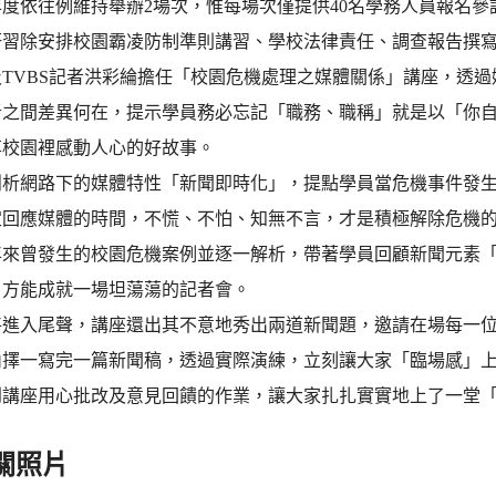
度依往例維持舉辦2場次，惟每場次僅提供40名學務人員報名參
研習除安排校園霸凌防制準則講習、學校法律責任、調查報告撰
及TVBS記者洪彩綸擔任「校園危機處理之媒體關係」講座，透
者之間差異何在，提示學員務必忘記「職務、職稱」就是以「你
享校園裡感動人心的好故事。
剖析網路下的媒體特性「新聞即時化」，提點學員當危機事件發
定回應媒體的時間，不慌、不怕、知無不言，才是積極解除危機
年來曾發生的校園危機案例並逐一解析，帶著學員回顧新聞元素「
，方能成就一場坦蕩蕩的記者會。
將進入尾聲，講座還出其不意地秀出兩道新聞題，邀請在場每一位
內擇一寫完一篇新聞稿，透過實際演練，立刻讓大家「臨場感」
到講座用心批改及意見回饋的作業，讓大家扎扎實實地上了一堂
關照片