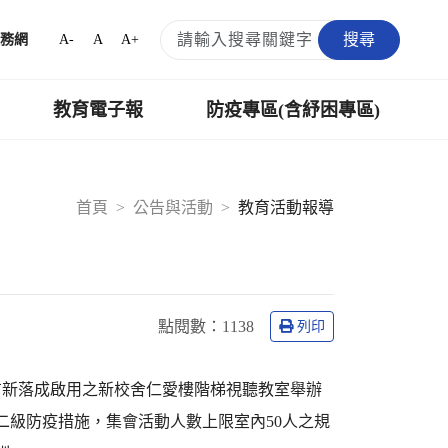
搜尋
A-
A
A+
務網
教育電子報
防疫專區(含紓困專區)
首頁
公告與活動
教育活動報導
點閱數：
1138
列印
甫新落成啟用之新校舍仁愛樓階梯視聽教室舉辦
二級防疫措施，集會活動人數上限室內50人之規