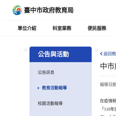
跳
臺中市政府教育局
到
主
要
內
單位介紹
科室業務
便民服務
容
區
:::
:::
公告與活動
返回教
中市
公告訊息
報導日
教育活動報導
在疫情稍
校園活動報導
「110