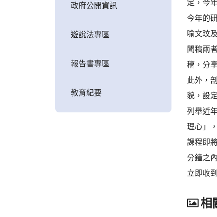
定，今年
政府公開資訊
今年的
喻文玟
遊說法專區
聞稿兩
報告書專區
稿，分
此外，
教育紀要
貌，設
列舉近
理心」
課程即
分鐘之
立即收
相