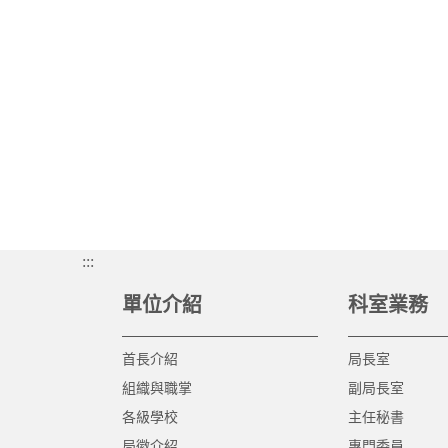
:::
單位介紹
科室業務
首長介紹
局長室
組織與職掌
副局長室
各級學校
主任秘書
局徽介紹
專門委員