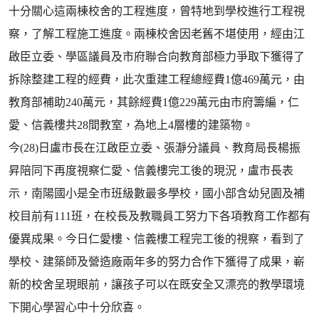
十分關心這兩棟校舍的工程進度，曾特地到學校進行工程視
察，了解工程施工進度。兩棟校舍因老舊不堪使用，經由江
啟臣立委、學區議員及市府聯合向教育部極力爭取下獲得了
拆除整建工程的經費，此次重建工程總經費1億469萬元，由
教育部補助240萬元，其餘經費1億229萬元由市府籌編，仁
愛、信義樓共28間教室，為地上4層樓的建築物。
今(28)日盧市長在江啟臣立委、張瀞分議員、教育局長楊振
昇陪同下再度視察仁愛、信義樓完工後的現況，盧市長表
示，南陽國小是全市班級數最多學校，國小部含幼兒園及補
校目前有111班，在校長及教職員工努力下各項教育工作都有
優異成果。今日仁愛樓、信義樓工程完工後的視察，看到了
學校、建築師及營造廠兩年多的努力合作下獲得了成果，嶄
新的校舍呈現眼前，讓孩子可以在既安全又漂亮的教學環境
下開心學習心中十分欣喜。