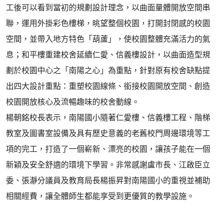
工後可以看到當初的規劃設計理念，以曲面量體開放空間串
聯，運用外掛彩色樓梯，晀望整個校園，打開封閉感的校園
空間，並帶入地方特色「葫蘆」，使校園整體充滿活力的氣
息；和平樓重建校舍延續仁愛、信義樓設計，以曲面造型規
劃於校園中心之「南陽之心」為重點，針對原有校舍缺點提
出四大設計重點：重塑校園線條、銜接校園開放空間、創造
校園開放核心及流暢趣味的校舍動線。
楊朝銘校長表示，南陽國小隨著仁愛樓、信義樓工程、階梯
教室及圖書室設備及具有歷史意義的老舊校門周邊環境等工
項的完工，打造了一個嶄新、漂亮的校園，讓孩子能在一個
新穎及安全舒適的環境下學習。非常感謝盧市長、江啟臣立
委、張瀞分議員及教育局長楊振昇對南陽國小的重視並補助
相關經費，讓全體師生都能享受到更優質的教學設施。