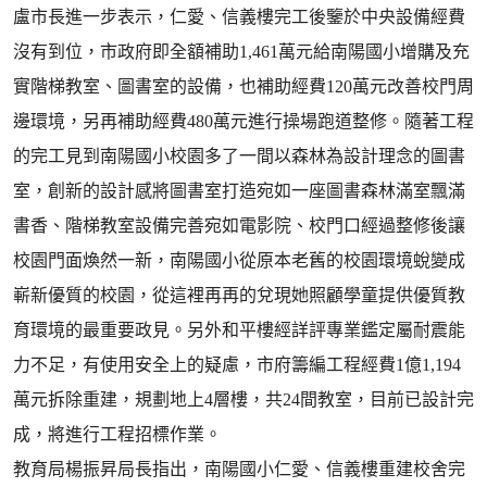
盧市長進一步表示，仁愛、信義樓完工後鑒於中央設備經費
沒有到位，市政府即全額補助1,461萬元給南陽國小增購及充
實階梯教室、圖書室的設備，也補助經費120萬元改善校門周
邊環境，另再補助經費480萬元進行操場跑道整修。隨著工程
的完工見到南陽國小校園多了一間以森林為設計理念的圖書
室，創新的設計感將圖書室打造宛如一座圖書森林滿室飄滿
書香、階梯教室設備完善宛如電影院、校門口經過整修後讓
校園門面煥然一新，南陽國小從原本老舊的校園環境蛻變成
嶄新優質的校園，從這裡再再的兌現她照顧學童提供優質教
育環境的最重要政見。另外和平樓經詳評專業鑑定屬耐震能
力不足，有使用安全上的疑慮，市府籌編工程經費1億1,194
萬元拆除重建，規劃地上4層樓，共24間教室，目前已設計完
成，將進行工程招標作業。
教育局楊振昇局長指出，南陽國小仁愛、信義樓重建校舍完