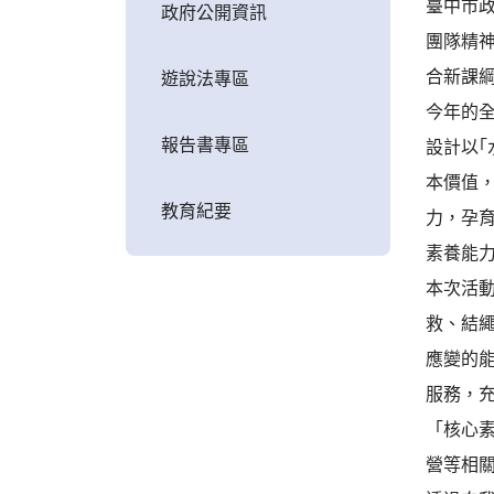
臺中市
政府公開資訊
團隊精
合新課
遊說法專區
今年的全
報告書專區
設計以
本價值
教育紀要
力，孕
素養能
本次活動
救、結
應變的
服務，
「核心
營等相