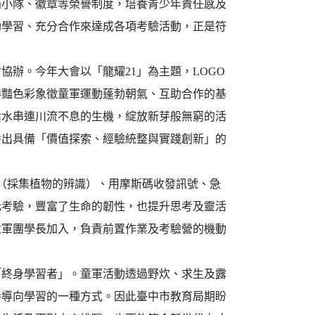
過小隊、徽章等榮譽制度，培養青少年責任感及
助學習、充分合作來達成各項考驗活動，正是符
辦。今年大會以「龍耀21」為主題，LOGO
鮮豔色彩象徵童軍運動蓬勃朝氣、互助合作的基
活水串連川流不息的生機，綻放新芽般無窮的活
養出具備「價值探索、經驗統整與實踐創新」的
察（採集植物的辨識）、用摩斯碼收發訊號、急
元考驗，豐富了生命的韌性，也提升思考及靈活
童軍團學長加入，負責前置作業及考驗營的機動
「終身學習者」。童軍活動透過野炊、求生及露
養導向學習的一種方式。因此臺中市教育局期盼