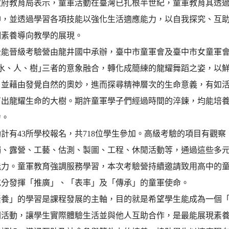
政府教育局表示，童軍活動在臺灣已扎根半世紀，童軍教育其透
神，並透過學習各項技能以強化生活適應能力，以自我探究、互
綱素養導向教學的展現。
能晉級考驗營由龍井國中承辦，臺中市童軍會及臺中市女童軍會協
｢水、人、樹｣三者的意象融合，轉化成簡練的龍耀舞蹈之姿，以
，並藉由發覺自然的奧妙，進而探尋精神層次的生命意義，有如
育出龍耀生命的大樹。期許童軍學子們經過時間的淬鍊，均能培
力。
計有43所學校報名，共718位學生參加。高級考驗的項目有觀
繩、露營、工藝、估測、製圖、工程、休閒活動等，通過這些多
能力。童軍教育強調服務學習，本次考驗營持續邀請致用高中的
充分發揮「推廣」、「表率」及「傳承」的童軍使命。
素養」的學習是課程發展的主軸，目的就是希望學生能成為一個
關活動，讓學生實際體驗生活並與他人互助合作，是最能展現素