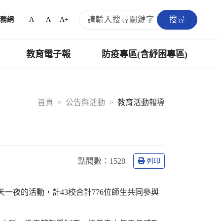
搜尋
A-
A
A+
務網
教育電子報
防疫專區(含紓困專區)
首頁
公告與活動
教育活動報導
點閱數：
1528
列印
天一夜的活動，計43校合計776位師生共同參與
。