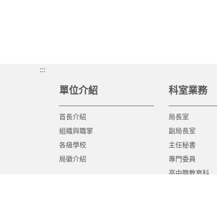
:::
單位介紹
科室業務
首長介紹
局長室
組織與職掌
副局長室
各級學校
主任秘書
局徽介紹
專門委員
高中職教育科
國中教育科
國小教育科
幼兒教育科