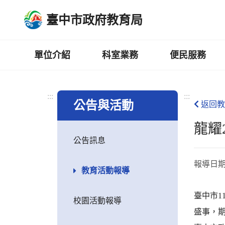
跳
臺中市政府教育局
到
主
要
內
單位介紹
科室業務
便民服務
容
區
:::
:::
公告與活動
返回教
龍耀
公告訊息
報導日
教育活動報導
臺中市1
校園活動報導
盛事，