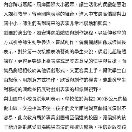
內容跨越藩籬，風靡國際大小觀眾，讓生活化的偶戲創意融
入課程教學。曾至國際表演的舞台，進入中市最高偏鄉梨山
國中小，師生們看到精采的表演非常地感動和興奮。
劇團於演出後，還安排偶戲體驗與創作課程，以延伸教學的
方式引導師生動手參與、嘗試創作。偶偶偶劇團孫成傑團長
表示，對於第一次接觸表演藝術的學生來說，偶戲比起肢體
課程，更容易突破上臺表演或是發表意見的怯場與負擔，而
物品劇場相較於其他偶戲形式，又更容易上手。提供學生自
由想像、用創意方式操作、欣賞與創作的機會，能啟發學生
對藝術的興趣並拓展對戲劇表演的想像與視野。
梨山國中小校長洪永明表示，學校位於海拔2,000多公尺的極
偏山區，交通相當不便，孩子們要至館場觀賞藝術展演很不
容易，此次教育局將專業劇團帶至偏遠的校園，讓偏鄉的孩
子能近距離感受劇場臨場表演的震撼與感動，相信對啟發孩