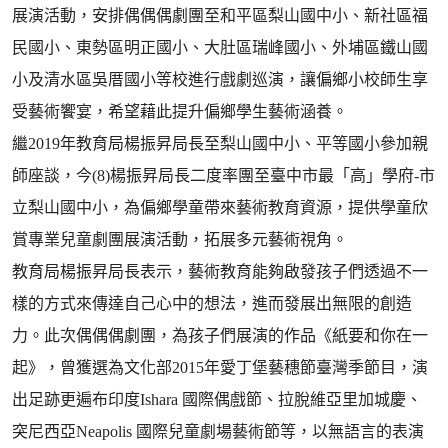
展演活動，安排偶偶偶劇團至和平區梨山國中小、新社區福
民國小、東勢區明正國小、大肚區瑞峰國小、外埔區鐵山國
小及清水區吳厝國小等校進行戲劇巡演，讓偏鄉小校師生享
受藝術饗宴，希望藉此提升偏鄉學生藝術涵養。
繼2019年教育局楊振昇局長至梨山國中小、平等國小參加親
師座談，今(8)楊振昇局長二度率團至臺中市最「高」學府-市
立梨山國中小，為偏鄉學童帶來藝術教育資源，提供學童欣
賞專業兒童劇團展演活動，拓展多元藝術視角。
教育局楊振昇局長表示，藝術教育能夠啟發孩子們透過不一
樣的方式來傳達自己心中的想法，進而發展出無限的創造
力。此次偶偶偶劇團，為孩子們展演的作品《紙要和你在一
起》，曾獲選為文化部2015年愛丁堡藝穗節臺灣季節目，演
出足跡更遍布印度Ishara 國際偶戲節、拉脫維亞里加城慶、
突尼西亞Neapolis 國際兒童劇場藝術節等，以無語言的表演