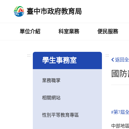
跳
臺中市政府教育局
到
主
要
內
單位介紹
科室業務
便民服務
容
區
:::
:::
學生事務室
返回全
國防
業務職掌
相關網站
#第7屆
性別平等教育專區
中部地