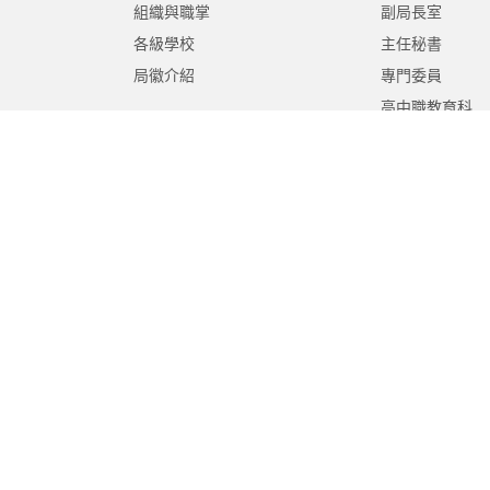
組織與職掌
副局長室
各級學校
主任秘書
局徽介紹
專門委員
高中職教育科
國中教育科
國小教育科
幼兒教育科
終身教育科
特殊教育科
課程教學科
體育保健科
工程營繕科
秘書室
學生事務室
人事室
會計室