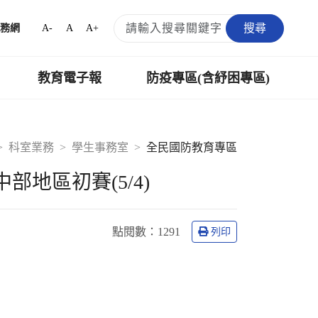
搜尋
A-
A
A+
務網
教育電子報
防疫專區(含紓困專區)
科室業務
學生事務室
全民國防教育專區
地區初賽(5/4)
點閱數
：1291
列印