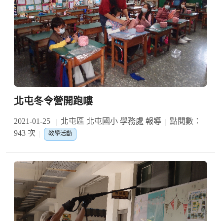
北屯冬令營開跑嘍
2021-01-25
北屯區 北屯國小 學務處 報導
點閱數：
943 次
教學活動