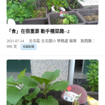
「食」在很重要 動手種菜趣--2
2021-07-14
北屯區 北屯國小 學務處 報導
點閱數：
990 次
校園新聞