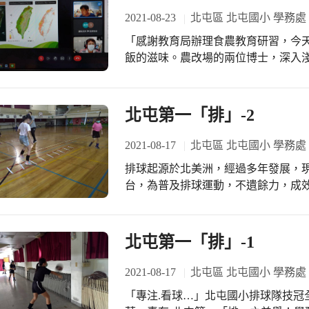
2021-08-23
北屯區 北屯國小 學務處
「感謝教育局辦理食農教育研習，今
飯的滋味。農改場的兩位博士，深入
育優質新品種為研究重點，近年來育成
工用硬秈米用途，適製米粉絲、碗粿與蘿
稻‘台中秈198號’為良質食用軟秈品種
北屯第一「排」-2
2021-08-17
北屯區 北屯國小 學務處
排球起源於北美洲，經過多年發展，
台，為普及排球運動，不遺餘力，成效
遵照疾管署疫情指揮中心室內人數規
雖然不方便，但仍嚴格遵守規範，希
北屯第一「排」-1
2021-08-17
北屯區 北屯國小 學務處
「專注.看球…」北屯國小排球隊技冠