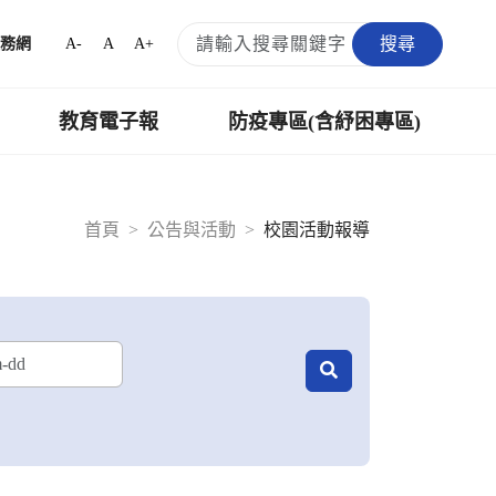
搜尋
A-
A
A+
務網
教育電子報
防疫專區(含紓困專區)
首頁
公告與活動
校園活動報導