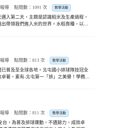
 報導
點閱數：1091 次
教學活動
天邁入第二天，主題是認識稻米及生產過程，
淺出帶領我們進入米的世界。水稻育種，以選
水稻有多樣新品種，台中秈197號’則作為加
蔔糕，於108-110年完成3件技術轉移，水
。
 報導
點閱數：813 次
教學活動
現已普及至全球各地。北屯國小排球隊技冠全
卓著，素有-北屯第一「排」之美譽！學務處
定，邀請球員回校練習。大家戴上口罩練球，
望大家都能健康平安。
 報導
點閱數：811 次
教學活動
全台，為普及排球運動，不遺餘力，成效卓