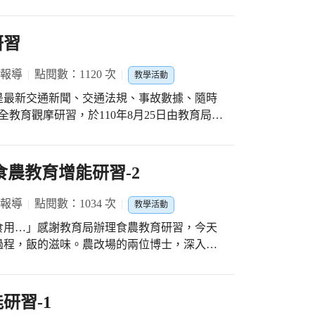
研習
 報導
點閱數：1120 次
教學活動
是最新交通新聞、交通法規、事故數據、隨時
全教育觀摩研習，於110年8月25日由教育局蘇
各第一名的學校在線上分享，與會老師們努力
色，希望為學校交通安全教育更盡一份心力！
食農教育增能研習-2
 報導
點閱數：1034 次
教學活動
食用…」感謝教育局辦理食農教育研習，今天
過程，飯的滋味。農改場的兩位博士，深入淺
餐桌，教學團隊應用規劃食農教育各項課程，
惜每一項資源。
研習-1