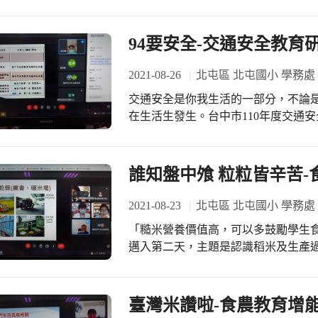
度，令人讚佩！
94要安全-交通安全教育
2021-08-26
北屯區 北屯國小 學務處
交通安全是你我生活的一部分，不論
在生活生發生。台中市110年度交通安
科長的主持，邀請辦理交通安全教育
學習各校在交通安全教育之長處及特
誰知盤中飧 粒粒皆辛苦-
2021-08-23
北屯區 北屯國小 學務處
「糙米營養價值高，可以多鼓勵學生
邁入第二天，主題是認識稻米及生產
出帶領我們進入米的世界。從產地到
希望學生在用餐時更能感恩惜福，珍
臺灣米讚啦-食農教育增能