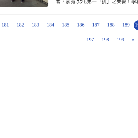
著，素有-北屯第一「排」之美譽！學
邀請球員回校練習。大家戴上口罩練
家都能健康平安。
181
182
183
184
185
186
187
188
189
1
197
198
199
»