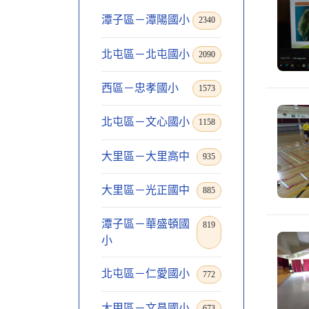
潭子區－潭陽國小
2340
北屯區－北屯國小
2090
西區－忠孝國小
1573
北屯區－文心國小
1158
大里區－大里高中
935
大里區－光正國中
885
潭子區－華盛頓國
819
小
北屯區－仁愛國小
772
大甲區－文昌國小
673