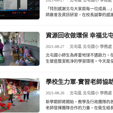
2021-08-27
北屯區 北屯國小 學務處
「特別感謝北屯大家庭每一位成員…」1
師晨會及資訊研習，在校長誠摯的感謝
度，北屯國小家長、學生、志工、教
資源回收做環保 幸福北
2021-08-27
北屯區 北屯國小 學務處
北屯國小師生為疼愛地球不遺餘力，
生營造整潔乾淨的學習環境。今天是
市、建構低碳家園」為施政總目標，
大家一起將資源物資集中在前庭，逐一分類回
球，讚啦！
學校生力軍-實習老師協
2021-08-26
北屯區 北屯國小 學務處
新學期即將開始，教學及行政團隊的
老師發揮團隊合作的力量，在衛生組