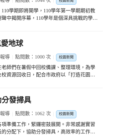
 報導
點閱數：1044 次
校園新聞
10學期即將開學，110學年第一學期期初教
聲中揭開序幕，110學年是個深具挑戰的學年
職員工大家庭，面對前所未有的挑戰，大家心
手相連，全力以赴，在此過程中一起學習 共同成長。
屯愛地球
 報導
點閱數：1000 次
校園新聞
在老師們在暑假中回校備課、整理環境，為學
全校資源回收日，配合市政府以「打造花園城
並落實「低碳、生態、永續大臺中」之願景。
收，資源回收做環保 幸福北屯愛地
助分發掃具
 報導
點閱數：1062 次
校園新聞
各項準備工作，緊鑼密鼓展開。非常感謝實習
長的分配下，協助分發掃具，高效率的工作態