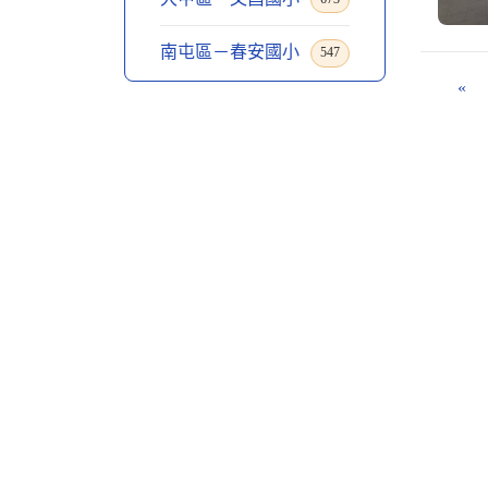
南屯區－春安國小
547
«