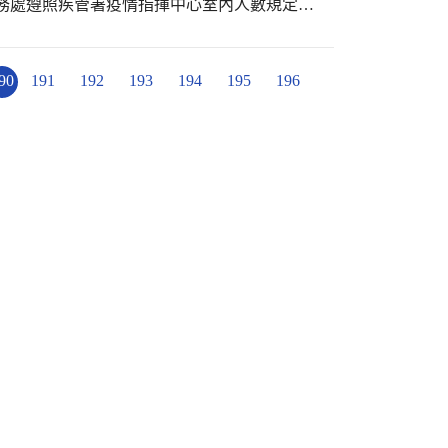
務處遵照疾管署疫情指揮中心室內人數規定，
球，雖然不方便，但仍嚴格遵守規範，希望大
90
191
192
193
194
195
196