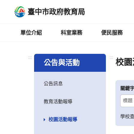
跳
臺中市政府教育局
到
主
要
內
單位介紹
科室業務
便民服務
容
區
:::
:::
校園
公告與活動
公告訊息
關鍵
教育活動報導
學校
校園活動報導