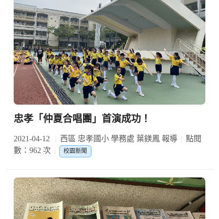
忠孝「仲夏合唱團」首演成功！
2021-04-12
西區 忠孝國小 學務處 葉鎂鳳 報導
點閱
數：962 次
校園新聞