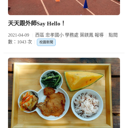
天天跟外師Say Hello！
2021-04-09
西區 忠孝國小 學務處 葉鎂鳳 報導
點閱
數：1043 次
校園新聞