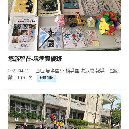
悠游智在-忠孝資優班
2021-04-12
西區 忠孝國小 輔導室 洪淑慧 報導
點閱
數：1076 次
校園新聞