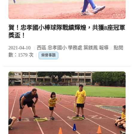
賀！忠孝國小棒球隊戰績輝煌，共獲8座冠軍
獎盃！
2021-04-10
西區 忠孝國小 學務處 葉鎂鳳 報導
點閱
數：1579 次
榮譽事蹟